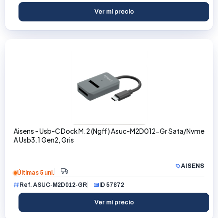
Ver mi precio
Aisens - Usb-C Dock M.2 (Ngff) Asuc-M2D012-Gr Sata/Nvme
A Usb3.1 Gen2, Gris
AISENS
Últimas 5 uni.
Ref. ASUC-M2D012-GR
ID 57872
Ver mi precio