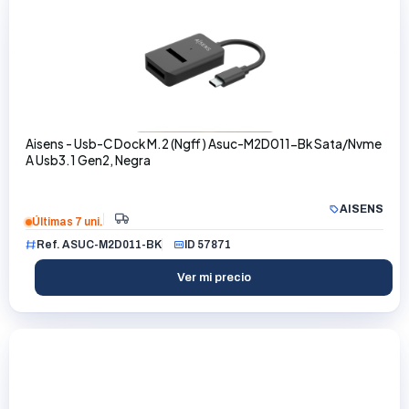
Aisens - Usb-C Dock M.2 (Ngff) Asuc-M2D011-Bk Sata/Nvme
A Usb3.1 Gen2, Negra
AISENS
Últimas 7 uni.
Ref. ASUC-M2D011-BK
ID 57871
Ver mi precio