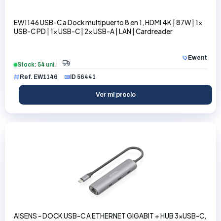
EW1146 USB-C a Dock multipuerto 8 en 1, HDMI 4K | 87W | 1x
USB-C PD | 1x USB-C | 2x USB-A | LAN | Cardreader
Ewent
Stock: 54 uni.
Ref. EW1146
ID 56441
Ver mi precio
AISENS - DOCK USB-C A ETHERNET GIGABIT + HUB 3xUSB-C,