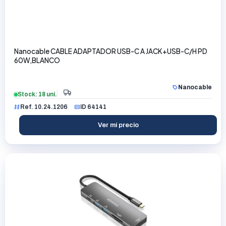
Nanocable CABLE ADAPTADOR USB-C A JACK+USB-C/H PD
60W,BLANCO
Nanocable
Stock: 18 uni.
Ref. 10.24.1206
ID 64141
Ver mi precio