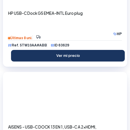
HP USB-C Dock G5 EMEA-INTL Euro plug
HP
Últimas 8 uni.
Ref. 5TW10AA#ABB
ID 63629
Ver mi precio
AISENS - USB-C DOCK 13 EN 1, USB-C A 2xHDMI,