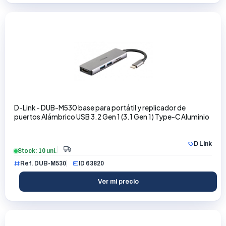
D-Link - DUB-M530 base para portátil y replicador de
puertos Alámbrico USB 3.2 Gen 1 (3.1 Gen 1) Type-C Aluminio
D Link
Stock: 10 uni.
Ref. DUB-M530
ID 63820
Ver mi precio