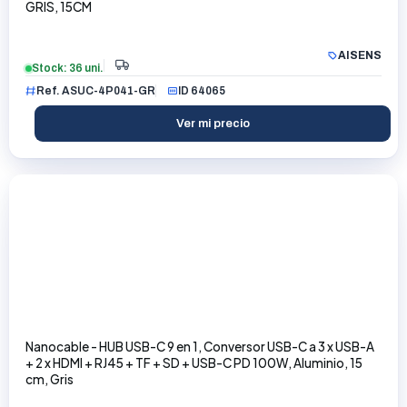
GRIS, 15CM
AISENS
Stock: 36 uni.
Ref. ASUC-4P041-GR
ID 64065
Ver mi precio
Nanocable - HUB USB-C 9 en 1, Conversor USB-C a 3 x USB-A
+ 2 x HDMI + RJ45 + TF + SD + USB-C PD 100W, Aluminio, 15
cm, Gris