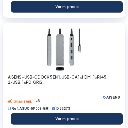
Ver mi precio
AISENS - USB-C DOCK 5 EN 1, USB-C A 1xHDMI, 1xRJ45,
2xUSB, 1xPD, GRIS,
AISENS
Últimas 2 uni.
Ref. ASUC-5P003-GR
ID 56273
Ver mi precio