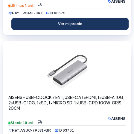
AISENS
Últimas 4 uni.
Ref. LPS4SL-341
ID 60679
Ver mi precio
AISENS - USB-C DOCK 7 EN 1, USB-C A 1xHDMI, 1xUSB-A 10G,
2xUSB-C 10G, 1xSD, 1xMICRO SD, 1xUSB-C PD 100W, GRIS,
20CM
AISENS
Stock: 10 uni.
Ref. ASUC-7P031-GR
ID 63761