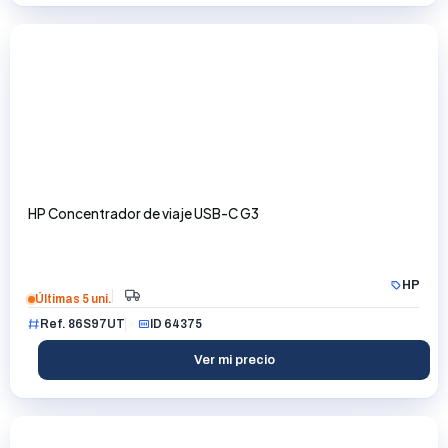
HP Concentrador de viaje USB-C G3
HP
Últimas 5 uni.
Ref. 86S97UT
ID 64375
Ver mi precio