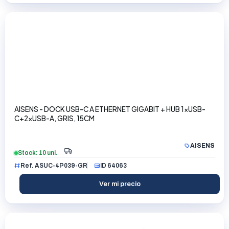
AISENS - DOCK USB-C A ETHERNET GIGABIT + HUB 1xUSB-
C+2xUSB-A, GRIS, 15CM
AISENS
Stock: 10 uni.
Ref. ASUC-4P039-GR
ID 64063
Ver mi precio