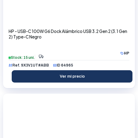
HP - USB-C 100W G6 Dock Alámbrico USB 3.2 Gen 2 (3.1 Gen
2) Type-C Negro
HP
Stock: 15 uni.
Ref. 9X3V1UT#ABB
ID 64965
Ver mi precio