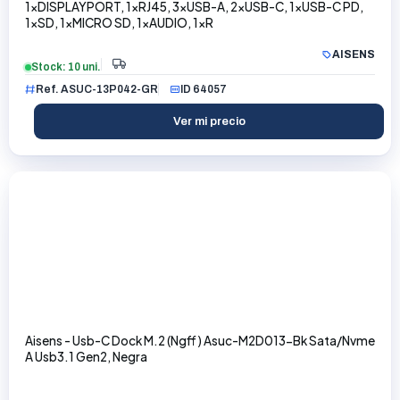
1xDISPLAYPORT, 1xRJ45, 3xUSB-A, 2xUSB-C, 1xUSB-C PD,
1xSD, 1xMICRO SD, 1xAUDIO, 1xR
AISENS
Stock: 10 uni.
Ref. ASUC-13P042-GR
ID 64057
Ver mi precio
Aisens - Usb-C Dock M.2 (Ngff) Asuc-M2D013-Bk Sata/Nvme
A Usb3.1 Gen2, Negra