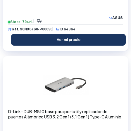
ASUS
Stock: 70 uni.
Ref. 90NX0460-P00030
ID 64964
Ver mi precio
D-Link - DUB-M810 base para portátil y replicador de
puertos Alámbrico USB 3.2 Gen 1 (3.1 Gen 1) Type-C Aluminio