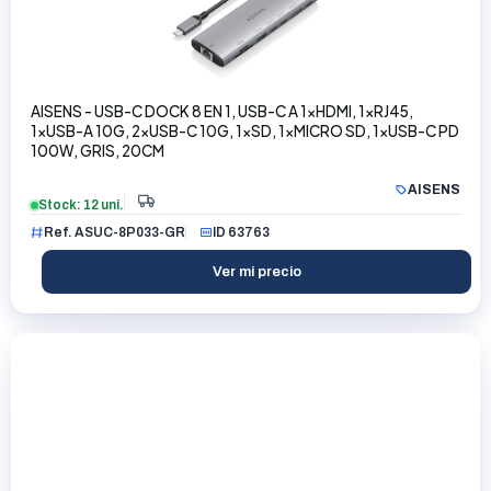
AISENS - USB-C DOCK 8 EN 1, USB-C A 1xHDMI, 1xRJ45,
1xUSB-A 10G, 2xUSB-C 10G, 1xSD, 1xMICRO SD, 1xUSB-C PD
100W, GRIS, 20CM
AISENS
Stock: 12 uni.
Ref. ASUC-8P033-GR
ID 63763
Ver mi precio