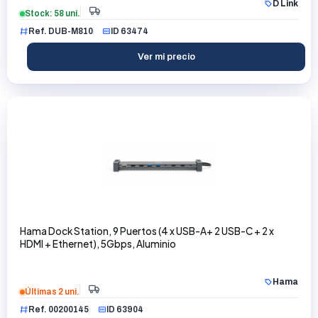
D Link
Stock: 58 uni.
Ref. DUB-M810
ID 63474
Ver mi precio
Hama Dock Station, 9 Puertos (4 x USB-A+ 2 USB-C + 2 x
HDMI + Ethernet), 5Gbps, Aluminio
Hama
Últimas 2 uni.
Ref. 00200145
ID 63904