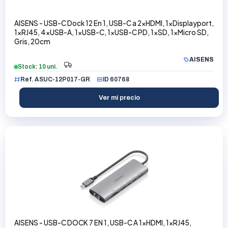
AISENS - USB-C Dock 12 En 1, USB-C a 2xHDMI, 1xDisplayport,
1xRJ45, 4xUSB-A, 1xUSB-C, 1xUSB-C PD, 1xSD, 1xMicro SD,
Gris, 20cm
AISENS
Stock: 10 uni.
Ref. ASUC-12P017-GR
ID 60768
Ver mi precio
AISENS - USB-C DOCK 7 EN 1, USB-C A 1xHDMI, 1xRJ45,