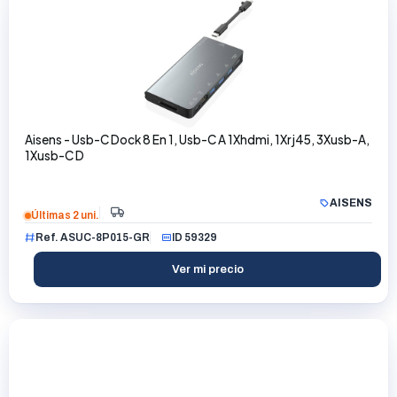
Aisens - Usb-C Dock 8 En 1, Usb-C A 1Xhdmi, 1Xrj45, 3Xusb-A,
1Xusb-C D
AISENS
Últimas 2 uni.
Ref. ASUC-8P015-GR
ID 59329
Ver mi precio