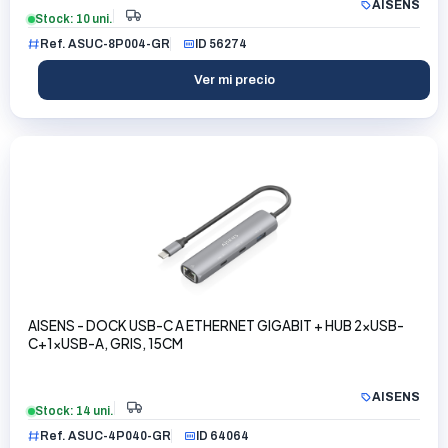
AISENS
Stock: 10 uni.
Ref. ASUC-8P004-GR
ID 56274
Ver mi precio
AISENS - DOCK USB-C A ETHERNET GIGABIT + HUB 2xUSB-
C+1xUSB-A, GRIS, 15CM
AISENS
Stock: 14 uni.
Ref. ASUC-4P040-GR
ID 64064