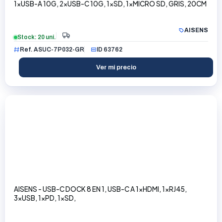
1xUSB-A 10G, 2xUSB-C 10G, 1xSD, 1xMICRO SD, GRIS, 20CM
AISENS
Stock: 20 uni.
Ref. ASUC-7P032-GR
ID 63762
Ver mi precio
AISENS - USB-C DOCK 8 EN 1, USB-C A 1xHDMI, 1xRJ45,
3xUSB, 1xPD, 1xSD,