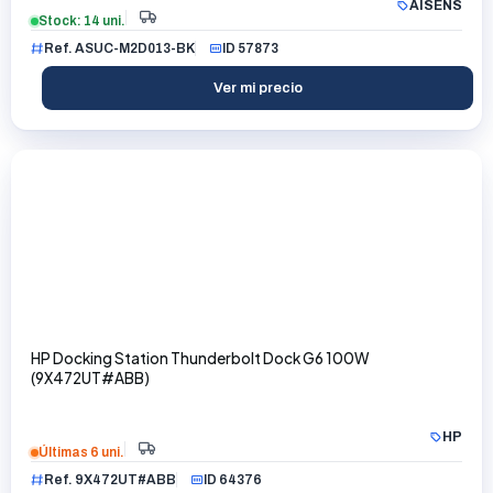
AISENS
Stock: 14 uni.
Ref. ASUC-M2D013-BK
ID 57873
Ver mi precio
HP Docking Station Thunderbolt Dock G6 100W
(9X472UT#ABB)
HP
Últimas 6 uni.
Ref. 9X472UT#ABB
ID 64376