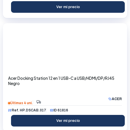
Ver mi precio
Acer Docking Station 12 en 1 USB-C a USB/HDMI/DP/RJ45
Negro
ACER
Últimas 4 uni.
Ref. HP.DSCAB.017
ID 61816
Ver mi precio