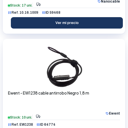
Nanocable
Stock: 17 uni.
Ref. 10.16.1009
ID 59468
Ver mi precio
Ewent - EW1238 cable antirrobo Negro 1,8 m
Ewent
Stock: 10 uni.
Ref. EW1238
ID 64774