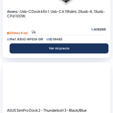
Aisens - Usb-C Dock 6 En 1, Usb-C A 1Xhdmi, 2Xusb-A, 1Xusb-
C Pd 100W,
AISENS
Últimas 6 uni.
Ref. ASUC-6P016-GR
ID 59483
Ver mi precio
ASUS SimPro Dock 2 - Thunderbolt 3 - Black/Blue