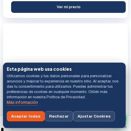
Ver mi precio
Esta página web usa cookies
Utilizamos cookies y tus datos personales para personalizar
D-Link DUB-2325 Hub USB-C 5 en 1 con lector de tarjetas
anuncios y mejorar tu experiencia en nuestro sitio. Al aceptar, nos
SD/MicroSD/2 puertos USB 3.0/Carga (60W)
das tu consentimiento para utilizarlos. Puedes administrar tus
preferencias de cookies en cualquier momento. Obtén más
información en nuestra Política de Privacidad.
D Link
Más información
Últimas 4 uni.
Ref. DUB-2325
ID 59800
Aceptar todas
Rechazar
Ajustar Cookies
Ver mi precio
Buscar
Inicio
Menú
Carrito