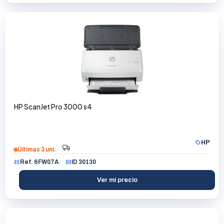
HP ScanJet Pro 3000 s4
HP
Últimas 3 uni.
Ref. 6FW07A
ID 30130
Ver mi precio