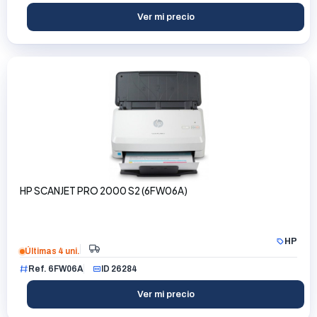
Ver mi precio
HP SCANJET PRO 2000 S2 (6FW06A)
HP
Últimas 4 uni.
Ref. 6FW06A
ID 26284
Ver mi precio