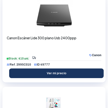
Canon Escáner Lide 300 plano Usb 2400ppp
Canon
Stock: 410 uni.
Ref. 2995C010
ID 49777
Ver mi precio