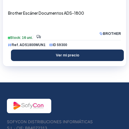
Brother Escáner Documentos ADS-1800
BROTHER
Stock: 16 uni.
Ref. ADS1800WUN1
ID 59300
Ver mi precio
SOFYCON DISTRIBUCIONES INFORMÁTICAS
S.L · CIF: B84072313