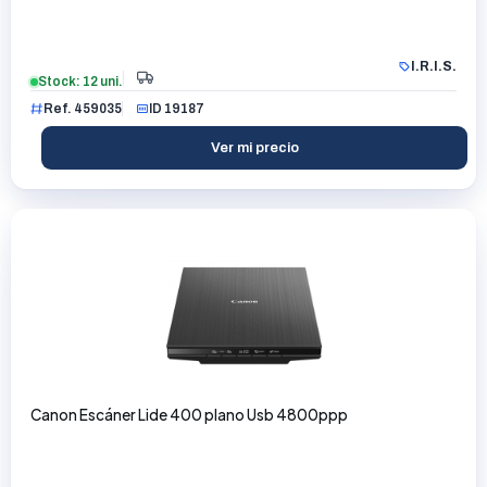
I.R.I.S.
Stock: 12 uni.
Ref. 459035
ID 19187
Ver mi precio
Canon Escáner Lide 400 plano Usb 4800ppp