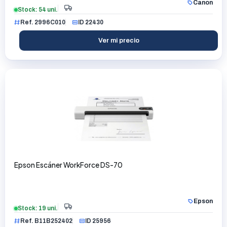
Canon
Stock: 54 uni.
Ref. 2996C010
ID 22430
Ver mi precio
Epson Escáner WorkForce DS-70
Epson
Stock: 19 uni.
Ref. B11B252402
ID 25956