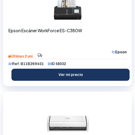
Epson Escáner WorkForce ES-C380W
Epson
Últimas 2 uni.
Ref. B11B269401
ID 58032
Ver mi precio