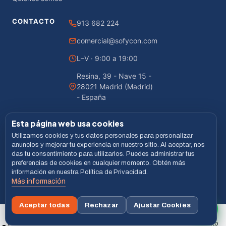
CONTACTO
913 682 224
comercial@sofycon.com
L–V · 9:00 a 19:00
Resina, 39 - Nave 15 -
28021 Madrid (Madrid)
- España
Esta página web usa cookies
Utilizamos cookies y tus datos personales para personalizar
© 2026 Sofycon · Todos los derechos reservados
anuncios y mejorar tu experiencia en nuestro sitio. Al aceptar, nos
das tu consentimiento para utilizarlos. Puedes administrar tus
Desarrollado por
LiveCommerce
preferencias de cookies en cualquier momento. Obtén más
información en nuestra Política de Privacidad.
Aviso legal
Política de Privacidad
Cookies
Términos
Más información
VISA
MASTERCARD
BIZUM
Aceptar todas
Rechazar
Ajustar Cookies
Buscar
Inicio
Menú
Carrito
xxx