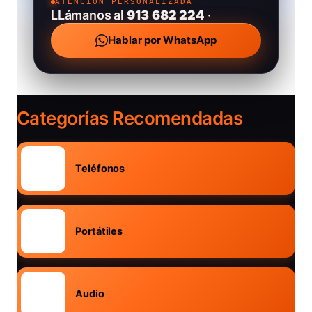
ATENCIÓN PERSONALIZADA
LLámanos al
913 682 224
·
Hablar por WhatsApp
Categorías Recomendadas
Teléfonos
Portátiles
Audio