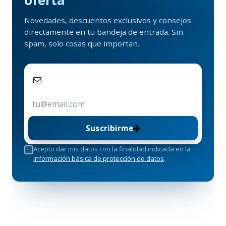
oferta
Novedades, descuentos exclusivos y consejos
directamente en tu bandeja de entrada. Sin
spam, solo cosas que importan.
Suscribirme
Acepto dar mis datos con la finalidad indicada en la
información básica de protección de datos
.