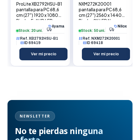
ProLite XB2792HSU-B1
NXM272K20001
pantalla para PC 68,6
pantalla para PC 68,6
cm (27") 1920 x 1080
cm (27") 2560 x 1440
Pixeles Full HD LED
Pixeles 2K LED Negro
Negro
iiyama
Nilox
Stock: 20 uni.
Stock: 50 uni.
Ref. XB2792HSU-B1
Ref. NXM272K20001
ID 69419
ID 69418
Ver mi precio
Ver mi precio
NEWSLETTER
No te pierdas
ninguna