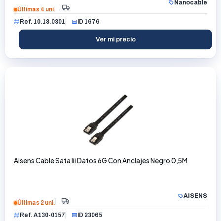
Nanocable
Últimas 4 uni.
Ref. 10.18.0301
ID 1676
Ver mi precio
Aisens Cable Sata Iii Datos 6G Con Anclajes Negro 0,5M
AISENS
Últimas 2 uni.
Ref. A130-0157
ID 23065