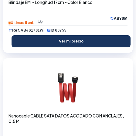
Blindaje EMI - Longitud 17cm - Color Blanco
ABYSM
Últimas 5 uni.
Ref. AB461701W
ID 60755
Ver mi precio
Nanocable CABLE SATA DATOS ACODADO CON ANCLAJES,
0.5 M