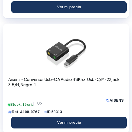
Ver mi precio
Aisens - Conversor Usb-C A Audio 48Khz, Usb-C/M-2Xjack
3.5/H, Negro, 1
AISENS
Stock: 15 uni.
Ref. A109-0767
ID 59313
Ver mi precio