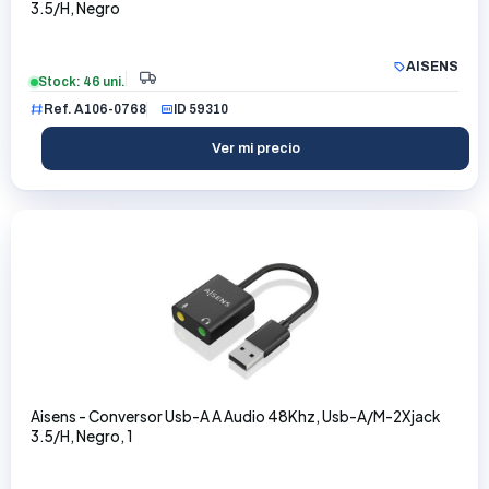
3.5/H, Negro
AISENS
Stock: 46 uni.
Ref. A106-0768
ID 59310
Ver mi precio
Aisens - Conversor Usb-A A Audio 48Khz, Usb-A/M-2Xjack
3.5/H, Negro, 1