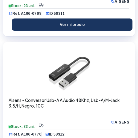
AISENS
Stock: 23 uni.
Ref. A106-0769
ID 59311
Ver mi precio
Aisens - Conversor Usb-A A Audio 48Khz, Usb-A/M-Jack
3.5/H, Negro, 10C
AISENS
Stock: 33 uni.
Ref. A106-0770
ID 59312