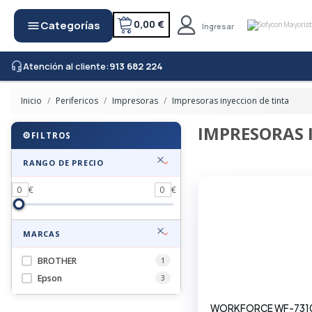
0,00 €
Categorías
menu
Ingresar
Atención al cliente:
913 682 224
headset_mic
Inicio
Perifericos
Impresoras
Impresoras inyeccion de tinta
IMPRESORAS 
FILTROS
RANGO DE PRECIO
0
€
0
€
MARCAS
BROTHER
1
Epson
3
WORKFORCE WF-73