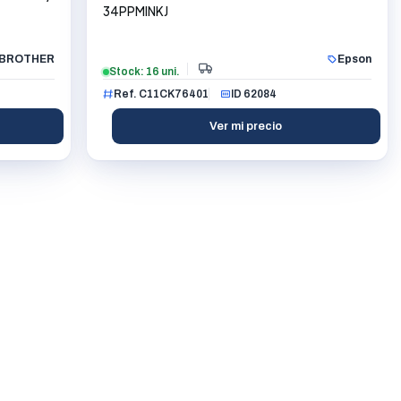
34PPMINKJ
BROTHER
Epson
Stock: 16 uni.
Ref. C11CK76401
ID 62084
Ver mi precio