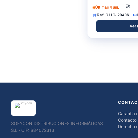
Últimas 4 uni.
Ref. C11CJ29406
Ver 
CONTAC
Garantía 
Contacto
SOFYCON DISTRIBUCIONES INFORMÁTICAS
Derecho d
S.L · CIF: B84072313