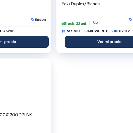
Fax/ Dúplex/ Blanca
Epson
Stock: 33 uni.
ID 45296
Ref. MFCJ5340DWERE1
ID 62012
mi precio
Ver mi precio
0X1200 DPI INKJ