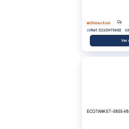
Últimas 8 uni.
Ref. C11CH70402
Ver 
ECOTANK ET-5855 480