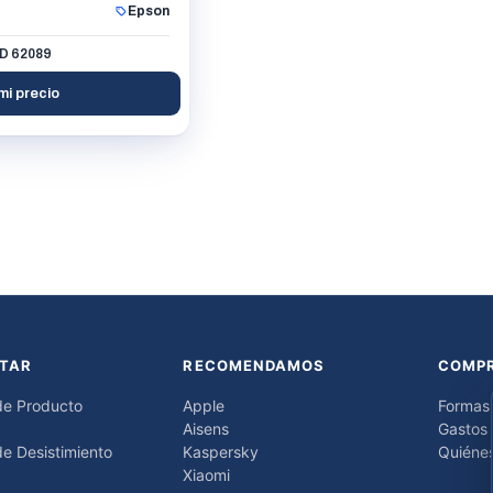
Epson
ID 62089
mi precio
TAR
RECOMENDAMOS
COMP
de Producto
Apple
Formas
Aisens
Gastos 
e Desistimiento
Kaspersky
Quiéne
Xiaomi