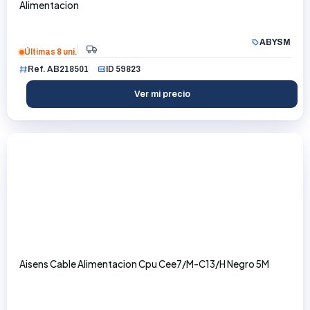
Alimentacion
ABYSM
Últimas 8 uni.
Ref. AB218501
ID 59823
Ver mi precio
Aisens Cable Alimentacion Cpu Cee7/M-C13/H Negro 5M