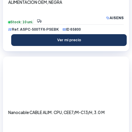
ALIMENTACION OEM, NEGRA
AISENS
Stock: 10 uni.
Ref. ASPC-500TFX-PSEBK
ID 65800
Ver mi precio
Nanocable CABLE ALIM. CPU, CEE7/M-C13/H, 3.0 M