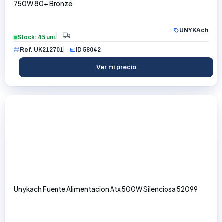
750W 80+ Bronze
UNYKAch
Stock: 45 uni.
Ref. UK212701
ID 58042
Ver mi precio
Unykach Fuente Alimentacion Atx 500W Silenciosa 52099