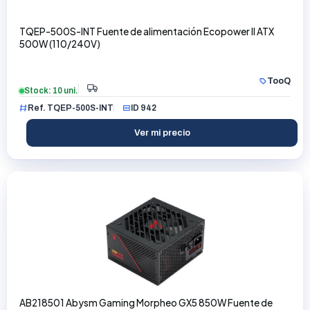
TQEP-500S-INT Fuente de alimentación Ecopower II ATX
500W (110/240V)
TooQ
Stock: 10 uni.
Ref. TQEP-500S-INT
ID 942
Ver mi precio
AB218501 Abysm Gaming Morpheo GX5 850W Fuente de