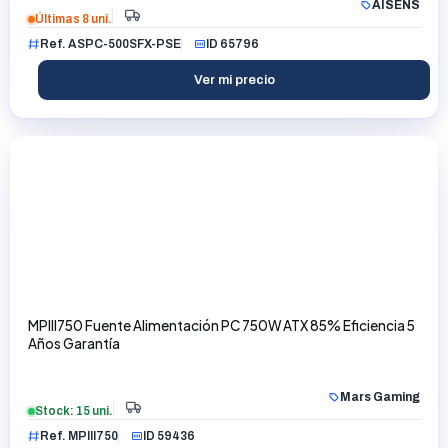
AISENS
Últimas 8 uni.
Ref. ASPC-500SFX-PSE
ID 65796
Ver mi precio
MPIII750 Fuente Alimentación PC 750W ATX 85% Eficiencia 5
Años Garantía
Mars Gaming
Stock: 15 uni.
Ref. MPIII750
ID 59436