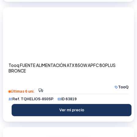
Tooq FUENTE ALIMENTACIÓN ATX 850W APFC 80PLUS
BRONCE
TooQ
Últimas 6 uni.
Ref. TQHELIOS-850SP
ID 63819
Ver mi precio