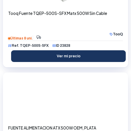
Tooq Fuente TQEP-500S-SFX Matx 500W Sin Cable
TooQ
Últimas 8 uni.
Ref. TQEP-500S-SFX
ID 23828
Ver mi precio
FUENTE ALIMENTACION ATX 500W OEM, PLATA