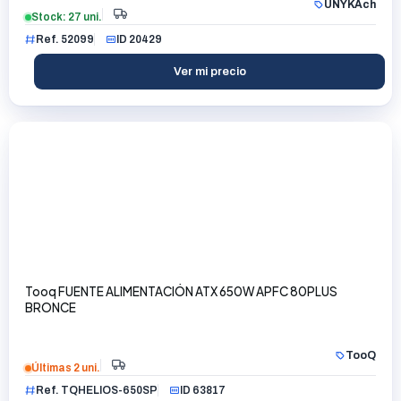
UNYKAch
Stock: 27 uni.
Ref. 52099
ID 20429
Ver mi precio
Tooq FUENTE ALIMENTACIÓN ATX 650W APFC 80PLUS
BRONCE
TooQ
Últimas 2 uni.
Ref. TQHELIOS-650SP
ID 63817