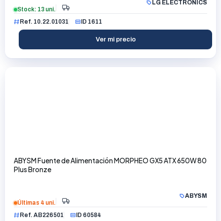
LG ELECTRONICS
Stock: 13 uni.
Ref. 10.22.01031
ID 1611
Ver mi precio
ABYSM Fuente de Alimentación MORPHEO GX5 ATX 650W 80
Plus Bronze
ABYSM
Últimas 4 uni.
Ref. AB226501
ID 60584