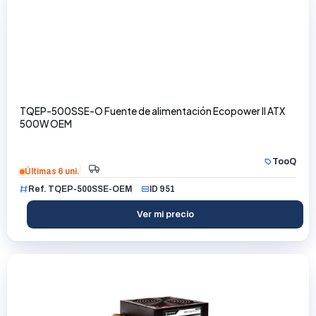
TQEP-500SSE-O Fuente de alimentación Ecopower II ATX
500W OEM
TooQ
Últimas 6 uni.
Ref. TQEP-500SSE-OEM
ID 951
Ver mi precio