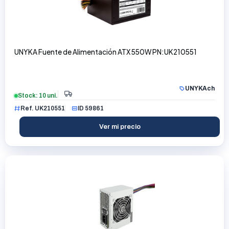
UNYKA Fuente de Alimentación ATX 550W PN:UK210551
UNYKAch
Stock: 10 uni.
Ref. UK210551
ID 59861
Ver mi precio