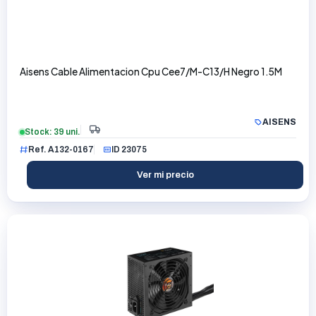
Aisens Cable Alimentacion Cpu Cee7/M-C13/H Negro 1.5M
AISENS
Stock: 39 uni.
Ref. A132-0167
ID 23075
Ver mi precio