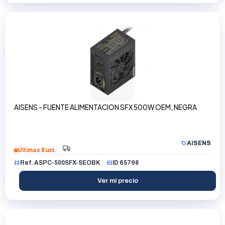
AISENS - FUENTE ALIMENTACION SFX 500W OEM, NEGRA
AISENS
Últimas 8 uni.
Ref. ASPC-500SFX-SEOBK
ID 65798
Ver mi precio