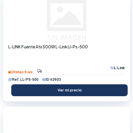
L-LINK Fuente Atx 500W L-Link Ll-Ps-500
L-Link
Últimas 9 uni.
Ref. LL-PS-500
ID 42603
Ver mi precio