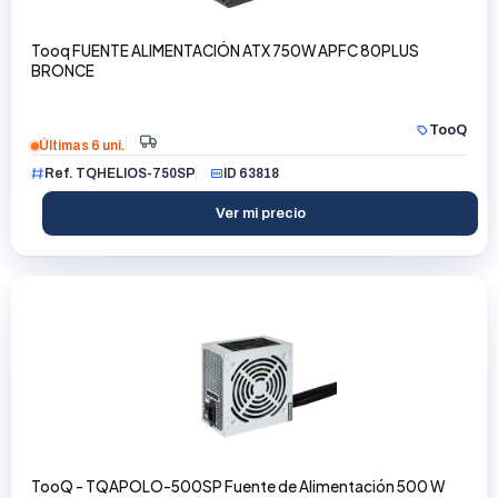
Tooq FUENTE ALIMENTACIÓN ATX 750W APFC 80PLUS
BRONCE
TooQ
Últimas 6 uni.
Ref. TQHELIOS-750SP
ID 63818
Ver mi precio
TooQ - TQAPOLO-500SP Fuente de Alimentación 500 W