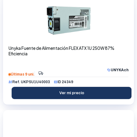
Unyka Fuente de Alimentación FLEX ATX 1U 250W 87%
Eficiencia
UNYKAch
Últimas 9 uni.
Ref. UKPSU1U40003
ID 24349
Ver mi precio