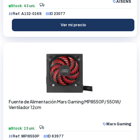
AISENS
Stock: 43 uni.
Ref. A132-0169
ID 23077
Ver mi precio
Fuente de Alimentación Mars Gaming MPIII550P/ 550W/
Ventilador 12cm
Mars Gaming
Stock: 13 uni.
Ref. MPIII550P
ID 63977