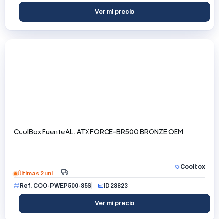
Ver mi precio
CoolBox Fuente AL. ATX FORCE-BR500 BRONZE OEM
Coolbox
Últimas 2 uni.
Ref. COO-PWEP500-85S
ID 28823
Ver mi precio