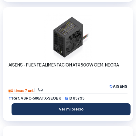
AISENS - FUENTE ALIMENTACION ATX 500W OEM, NEGRA
AISENS
Últimas 7 uni.
Ref. ASPC-500ATX-SEOBK
ID 65795
Ver mi precio