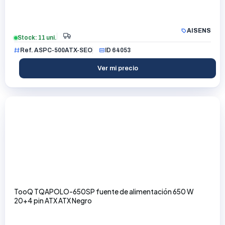
AISENS
Stock: 11 uni.
Ref. ASPC-500ATX-SEO
ID 64053
Ver mi precio
TooQ TQAPOLO-650SP fuente de alimentación 650 W
20+4 pin ATX ATX Negro