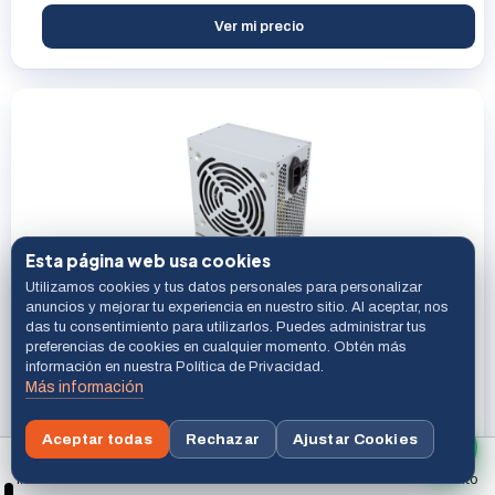
Ver mi precio
Esta página web usa cookies
Utilizamos cookies y tus datos personales para personalizar
Ewent EW3909 Fuente de alimentación 500 W ATX Gris
anuncios y mejorar tu experiencia en nuestro sitio. Al aceptar, nos
das tu consentimiento para utilizarlos. Puedes administrar tus
preferencias de cookies en cualquier momento. Obtén más
información en nuestra Política de Privacidad.
Ewent
Más información
Última unidad
Ref. EW3909
ID 25579
Aceptar todas
Rechazar
Ajustar Cookies
Ver mi precio
Buscar
Inicio
Menú
Carrito