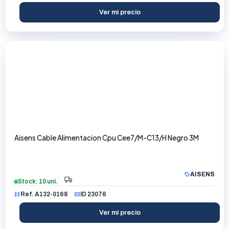
Ver mi precio
Aisens Cable Alimentacion Cpu Cee7/M-C13/H Negro 3M
AISENS
Stock: 10 uni.
Ref. A132-0168
ID 23076
Ver mi precio