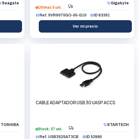
Seagate
Gigabyte
Últimas 5 uni.
Ref. 9VR9070GO-00-G10
ID 63391
Ver mi precio
CABLE ADAPTADOR USB 30 UASP ACCS
TOSHIBA
STARTECH
Stock: 37 uni.
Ref. USB3S2SAT3CB
ID 53980