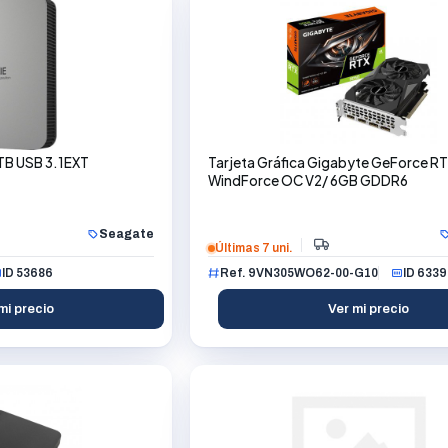
TB USB 3.1EXT
Tarjeta Gráfica Gigabyte GeForce R
WindForce OC V2/ 6GB GDDR6
Seagate
Últimas 7 uni.
ID 53686
Ref. 9VN305WO62-00-G10
ID 6339
mi precio
Ver mi precio