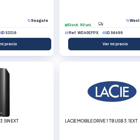
Seagate
Weste
Stock: 90 uni.
ID 53316
Ref. WD40EFPX
ID 56499
mi precio
Ver mi precio
3.5IN EXT
LACIE MOBILE DRIVE 1 TB USB 3.1EXT