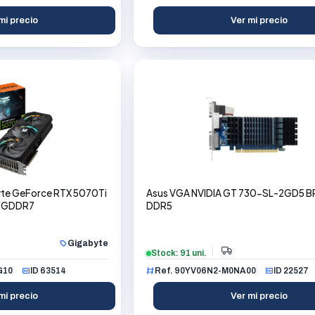
mi precio
Ver mi precio
yte GeForce RTX 5070Ti
Asus VGA NVIDIA GT 730-SL-2GD5 B
B GDDR7
DDR5
Gigabyte
Stock: 91 uni.
G10
ID 63514
Ref. 90YV06N2-M0NA00
ID 22527
mi precio
Ver mi precio