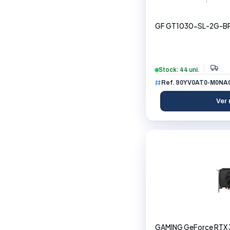
GF GT1030-SL-2G-BR
Stock: 44 uni.
Ref. 90YV0AT0-M0NA
Ver 
GAMING GeForce RTX 3