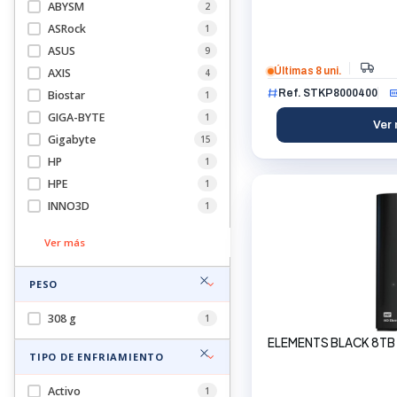
ABYSM
2
ASRock
1
ASUS
9
Últimas 8 uni.
AXIS
4
Ref. STKP8000400
Biostar
1
GIGA-BYTE
1
Ver 
Gigabyte
15
HP
1
HPE
1
INNO3D
1
Ver más
PESO
308 g
1
ELEMENTS BLACK 8TB 
TIPO DE ENFRIAMIENTO
Activo
1