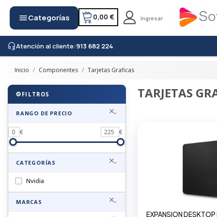
0,00 €
Categorías
menu
Ingresar
Atención al cliente:
913 682 224
headset_mic
Inicio
Componentes
Tarjetas Graficas
TARJETAS GR
FILTROS
RANGO DE PRECIO
0
€
225
€
CATEGORÍAS
Nvidia
MARCAS
EXPANSION DESKTOP 