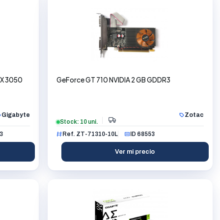
TX 3050
GeForce GT 710 NVIDIA 2 GB GDDR3
Gigabyte
Zotac
Stock: 10 uni.
3
Ref. ZT-71310-10L
ID 68553
Ver mi precio