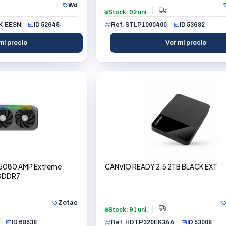
Wd
Stock: 92 uni.
K-EESN
ID 52645
Ref. STLP1000400
ID 53682
mi precio
Ver mi precio
5080 AMP Extreme
CANVIO READY 2.5 2TB BLACK EXT
 GDDR7
Zotac
Stock: 91 uni.
ID 68538
Ref. HDTP320EK3AA
ID 53008