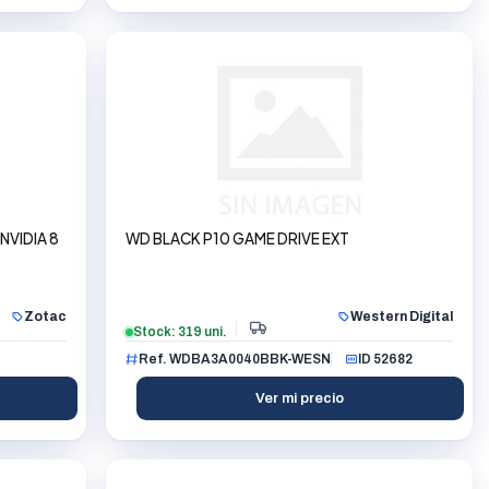
NVIDIA 8
WD BLACK P10 GAME DRIVE EXT
Zotac
Western Digital
Stock: 319 uni.
Ref. WDBA3A0040BBK-WESN
ID 52682
Ver mi precio