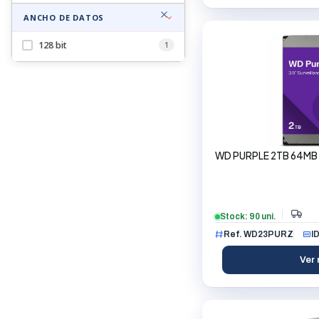
ANCHO DE DATOS
128 bit
1
WD PURPLE 2TB 64MB 3
Stock: 90 uni.
Ref. WD23PURZ
I
Ver 