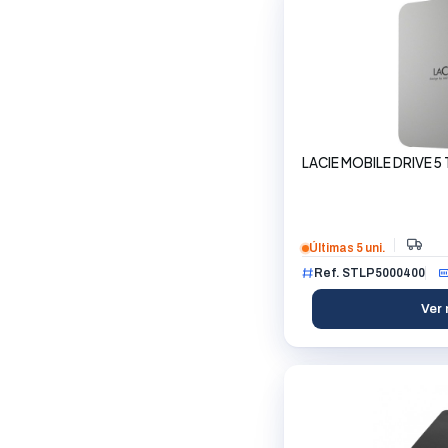
LACIE MOBILE DRIVE 5 
Últimas 5 uni.
Ref. STLP5000400
Ver 