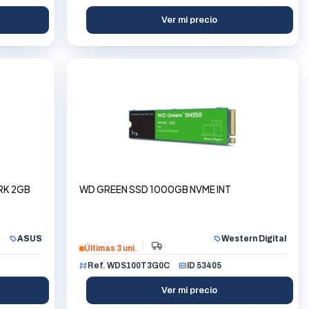
Ver mi precio
RK 2GB
WD GREEN SSD 1000GB NVME INT
ASUS
Western Digital
Últimas 3 uni.
Ref. WDS100T3G0C
ID 53405
Ver mi precio