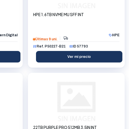
HPE 1.6TB NVME MU SFF INT
rn Digital
HPE
Últimas 9 uni.
Ref. P50227-B21
ID 57793
Ver mi precio
22TB PURPLE PRO 512MB 3.5IN INT