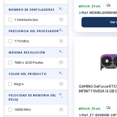
Stock: 23 uni.
NÚMERO DE VENTILADORES
Ref. WDBWLG0080HB
1 Ventilador(es)
1
Ver 
FRECUENCIA DEL PROCESADOR
1710 MHz
1
MÁXIMA RESOLUCIÓN
7680 x 4320 Pixeles
1
COLOR DEL PRODUCTO
Negro
1
GAMING GeForce RTX 
INFINITY NVIDIA 16 GB
VELOCIDAD DE MEMORIA DEL
RELOJ
Stock: 25 uni.
16000 MHz
1
Ref. ZT-B50800B-10P