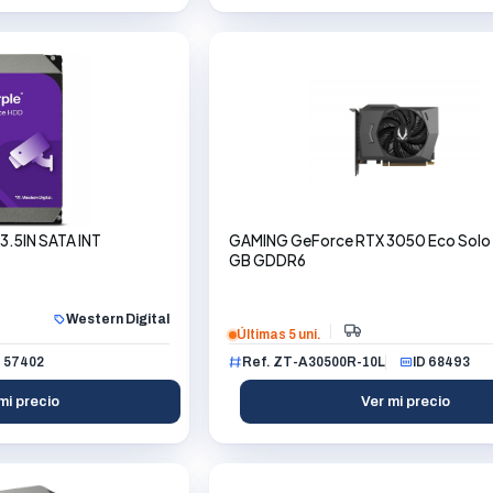
.5IN SATA INT
GAMING GeForce RTX 3050 Eco Solo 
GB GDDR6
Western Digital
Últimas 5 uni.
D 57402
Ref. ZT-A30500R-10L
ID 68493
mi precio
Ver mi precio