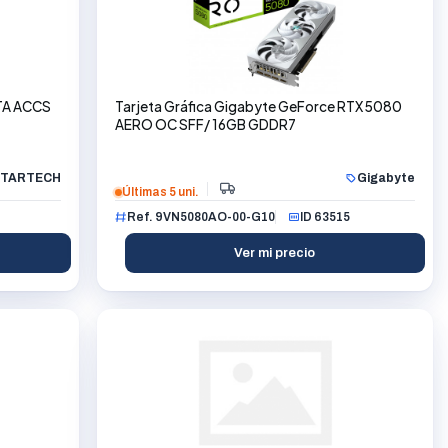
A ACCS
Tarjeta Gráfica Gigabyte GeForce RTX 5080
AERO OC SFF/ 16GB GDDR7
TARTECH
Gigabyte
Últimas 5 uni.
Ref. 9VN5080AO-00-G10
ID 63515
Ver mi precio