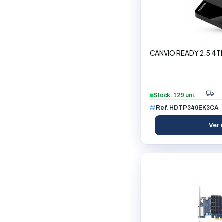
CANVIO READY 2.5 4T
Stock: 129 uni.
Ref. HDTP340EK3CA
Ver 