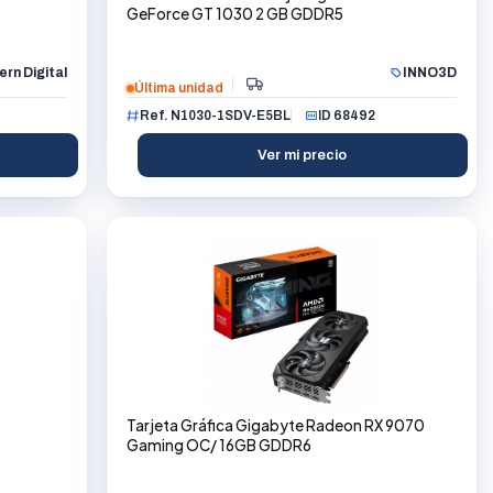
GeForce GT 1030 2 GB GDDR5
rn Digital
INNO3D
Última unidad
Ref. N1030-1SDV-E5BL
ID 68492
Ver mi precio
Tarjeta Gráfica Gigabyte Radeon RX 9070
Gaming OC/ 16GB GDDR6