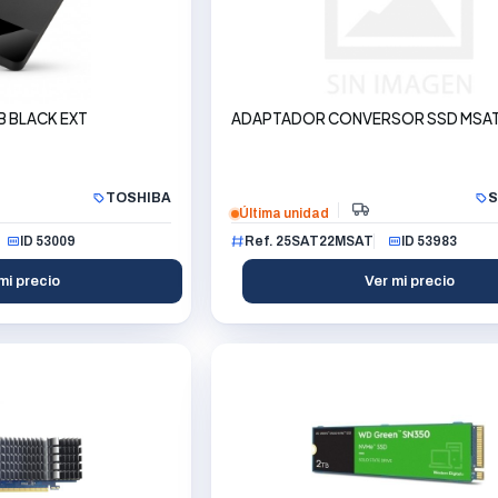
B BLACK EXT
ADAPTADOR CONVERSOR SSD MSAT
TOSHIBA
S
Última unidad
ID 53009
Ref. 25SAT22MSAT
ID 53983
mi precio
Ver mi precio