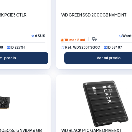
K PCIE3 CTLR
WD GREEN SSD 2000GB NVME INT
ASUS
Weste
Últimas 5 uni.
00
ID 22794
Ref. WDS200T3G0C
ID 53407
mi precio
Ver mi precio
050 Solo NVIDIA 6 GB
WD BLACK P10 GAME DRIVE EXT