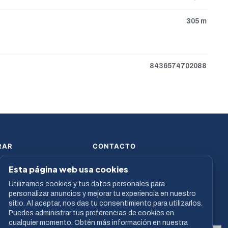
305 m
8436574702088
RAR
CONTACTO
 de Pago
913 682 224
Esta página web usa cookies
de envío
comercial@sofycon.com
Utilizamos cookies y tus datos personales para
s somos
L–V · 9:00 a 19:00
personalizar anuncios y mejorar tu experiencia en nuestro
Resina, 39 - Nave 15 - 28021
sitio. Al aceptar, nos das tu consentimiento para utilizarlos.
Madrid (Madrid) - España
Puedes administrar tus preferencias de cookies en
cualquier momento. Obtén más información en nuestra