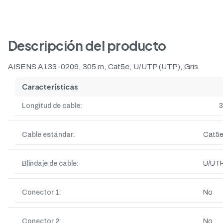
Descripción del producto
AISENS A133-0209, 305 m, Cat5e, U/UTP (UTP), Gris
Características
Longitud de cable:
3
Cable estándar:
Cat5
Blindaje de cable:
U/UTP
Conector 1:
No
Conector 2:
No