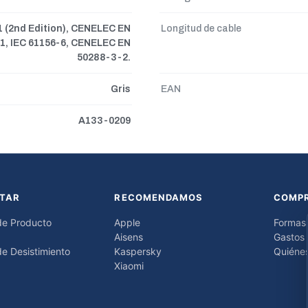
01 (2nd Edition), CENELEC EN
Longitud de cable
1, IEC 61156-6, CENELEC EN
50288-3-2.
Gris
EAN
A133-0209
TAR
RECOMENDAMOS
COMP
de Producto
Apple
Formas
Aisens
Gastos 
e Desistimiento
Kaspersky
Quiéne
Xiaomi