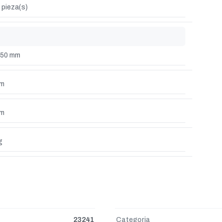
 pieza(s)
350 mm
mm
mm
g
23241
Categoria