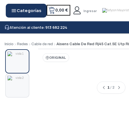
0,00 €
Categorías
menu
Ingresar
Atención al cliente:
913 682 224
headset_mic
Inicio
Redes
Cable de red
Aisens Cable De Red Rj45 Cat.5E Utp R
ORIGINAL
1
/ 2