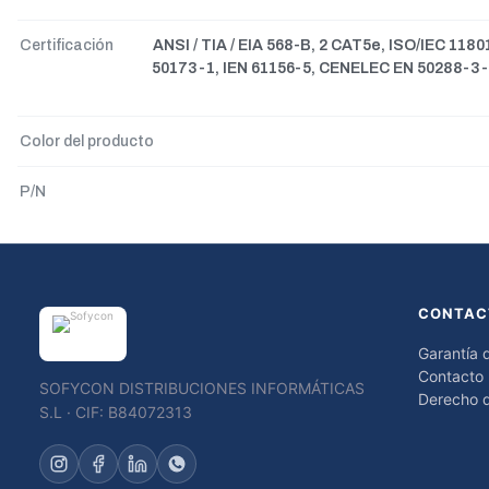
Certificación
ANSI / TIA / EIA 568-B, 2 CAT5e, ISO/IEC 118
50173-1, IEN 61156-5, CENELEC EN 50288-3-
Color del producto
P/N
CONTAC
Garantía 
Contacto
SOFYCON DISTRIBUCIONES INFORMÁTICAS
Derecho d
S.L · CIF: B84072313