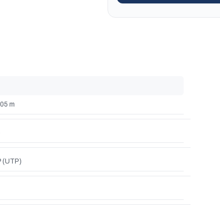
05 m
e
 (UTP)