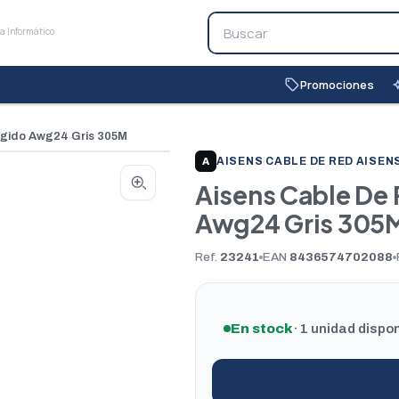
Promociones
local_offer
auto_
ígido Awg24 Gris 305M
AISENS
|
CABLE DE RED AISEN
A
Aisens Cable De 
Awg24 Gris 305
Ref.
23241
EAN
8436574702088
En stock
· 1 unidad dispo