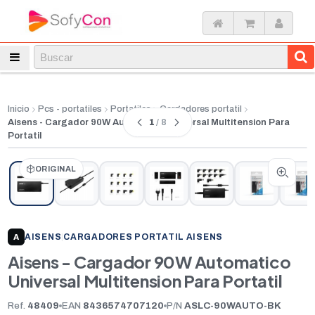
Inicio
Pcs - portatiles
Portatiles
Cargadores portatil
1
/ 8
Aisens - Cargador 90W Automatico Universal Multitension Para
Portatil
ORIGINAL
AISENS
|
CARGADORES PORTATIL AISENS
A
Aisens - Cargador 90W Automatico
Universal Multitension Para Portatil
Ref.
48409
EAN
8436574707120
P/N
ASLC-90WAUTO-BK