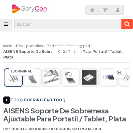
Inicio
Pcs - portatiles
Portatiles
Docking pad
1
/ 7
AISENS Soporte De Sobremesa Ajustable Para Portatil / Tablet,
Plata
ORIGINAL
TOOQ
|
DOCKING PAD TOOQ
T
AISENS Soporte De Sobremesa
Ajustable Para Portatil / Tablet, Plata
Ref.
30531
EAN
8436574705584
P/N
LPS1M-099