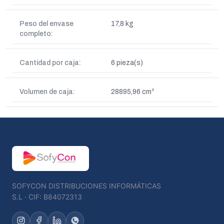
Peso del envase
17,8 kg
completo:
Cantidad por caja:
6 pieza(s)
Volumen de caja:
28895,96 cm³
SOFYCON DISTRIBUCIONES INFORMÁTICAS
S.L · CIF: B84072313