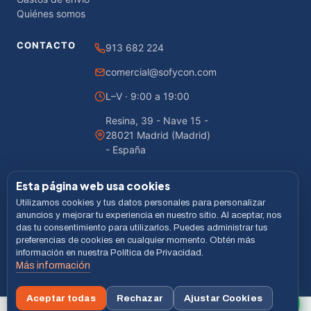
Quiénes somos
CONTACTO
913 682 224
comercial@sofycon.com
L–V · 9:00 a 19:00
Resina, 39 - Nave 15 -
28021 Madrid (Madrid)
- España
Esta página web usa cookies
Utilizamos cookies y tus datos personales para personalizar
© 2026 Sofycon · Todos los derechos reservados
anuncios y mejorar tu experiencia en nuestro sitio. Al aceptar, nos
das tu consentimiento para utilizarlos. Puedes administrar tus
Desarrollado por
LiveCommerce
preferencias de cookies en cualquier momento. Obtén más
información en nuestra Política de Privacidad.
Aviso legal
Política de Privacidad
Cookies
Términos
Más información
VISA
MASTERCARD
BIZUM
Aceptar todas
Rechazar
Ajustar Cookies