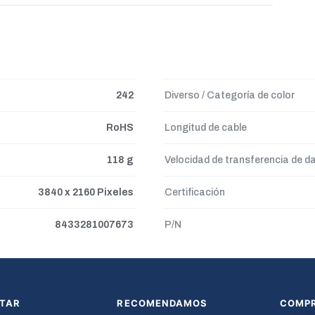
242
Diverso / Categoría de color
RoHS
Longitud de cable
118 g
Velocidad de transferencia de d
3840 x 2160 Pixeles
Certificación
8433281007673
P/N
TAR
RECOMENDAMOS
COMP