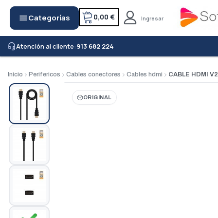
0,00 €
Categorías
menu
Ingresar
Atención al cliente:
913 682 224
headset_mic
Inicio
Perifericos
Cables conectores
Cables hdmi
CABLE HDMI V2
ORIGINAL