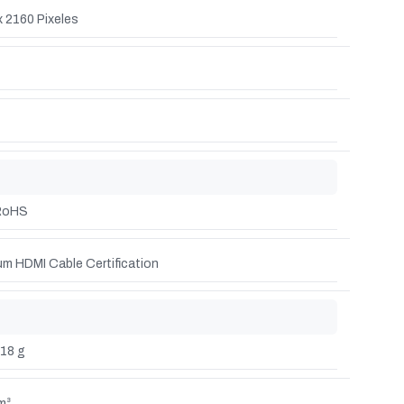
x 2160 Pixeles
RoHS
um HDMI Cable Certification
18 g
m³