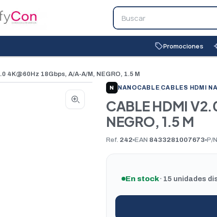
Promociones
local_offer
auto_
.0 4K@60Hz 18Gbps, A/A-A/M, NEGRO, 1.5 M
NANOCABLE
|
CABLES HDMI N
N
CABLE HDMI V2.
NEGRO, 1.5 M
Ref.
242
EAN
8433281007673
P/
En stock
· 15 unidades di