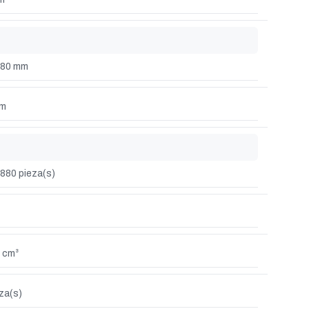
180 mm
mm
880 pieza(s)
 cm³
za(s)