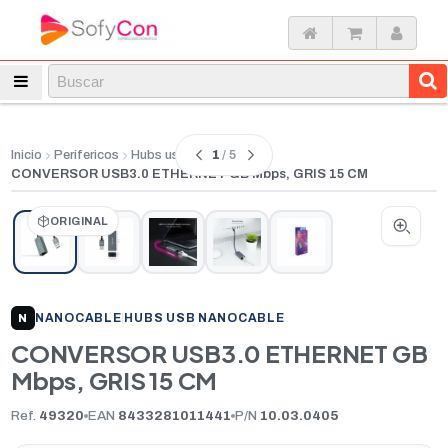
1
/ 5
Inicio
Perifericos
Hubs usb
CONVERSOR USB3.0 ETHERNET GB Mbps, GRIS 15 CM
ORIGINAL
NANOCABLE
|
HUBS USB NANOCABLE
N
CONVERSOR USB3.0 ETHERNET GB
Mbps, GRIS 15 CM
Ref.
49320
EAN
8433281011441
P/N
10.03.0405