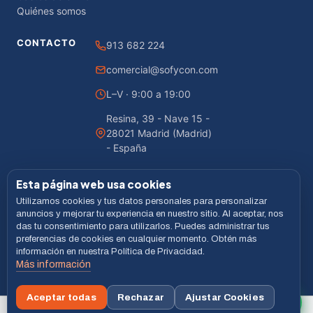
Quiénes somos
CONTACTO
913 682 224
comercial@sofycon.com
L–V · 9:00 a 19:00
Resina, 39 - Nave 15 -
28021 Madrid (Madrid)
- España
Esta página web usa cookies
Utilizamos cookies y tus datos personales para personalizar
© 2026 Sofycon · Todos los derechos reservados
anuncios y mejorar tu experiencia en nuestro sitio. Al aceptar, nos
das tu consentimiento para utilizarlos. Puedes administrar tus
Desarrollado por
LiveCommerce
preferencias de cookies en cualquier momento. Obtén más
información en nuestra Política de Privacidad.
Aviso legal
Política de Privacidad
Cookies
Términos
Más información
VISA
MASTERCARD
BIZUM
Aceptar todas
Rechazar
Ajustar Cookies