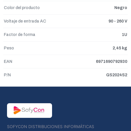
Color del producto
Negro
Voltaje de entrada AC
90 - 260 V
Factor de forma
1U
Peso
2,45 kg
EAN
6971690792930
P/N
GS2024S2
SOFYCON DISTRIBUCIONES INFORMÁTICAS