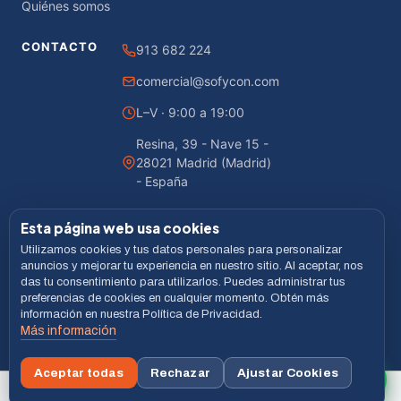
Quiénes somos
CONTACTO
913 682 224
comercial@sofycon.com
L–V · 9:00 a 19:00
Resina, 39 - Nave 15 -
28021 Madrid (Madrid)
- España
Esta página web usa cookies
Utilizamos cookies y tus datos personales para personalizar
© 2026 Sofycon · Todos los derechos reservados
anuncios y mejorar tu experiencia en nuestro sitio. Al aceptar, nos
das tu consentimiento para utilizarlos. Puedes administrar tus
Desarrollado por
LiveCommerce
preferencias de cookies en cualquier momento. Obtén más
información en nuestra Política de Privacidad.
Aviso legal
Política de Privacidad
Cookies
Términos
Más información
VISA
MASTERCARD
BIZUM
Aceptar todas
Rechazar
Ajustar Cookies