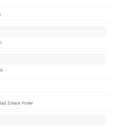
B
i
No
dad, Enlace, Poder