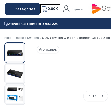
0,00 €
Categorías
menu
Ingresar
Atención al cliente:
913 682 224
headset_mic
Inicio
Redes
Switchs
CUDY Switch Gigabit Ethernet GS108D de 
ORIGINAL
1
/ 3