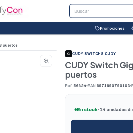
Promociones
local_offer
auto_
8 puertos
CUDY
|
SWITCHS CUDY
C
CUDY Switch Gig
puertos
Ref.
56424
EAN
6971690790103
En stock
· 14 unidades di