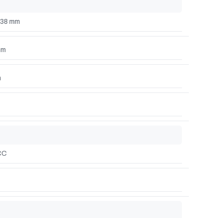
138 mm
mm
m
CC