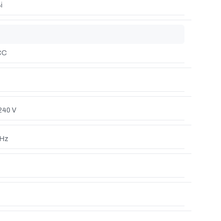
i
CC
240 V
 Hz