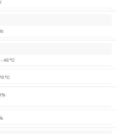
W
No
 - 40 °C
70 °C
90%
0%