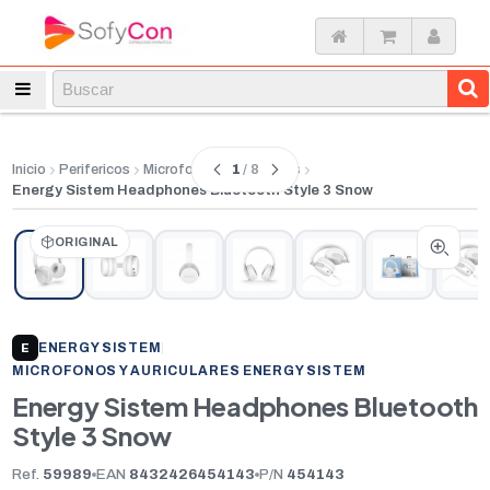
1
/ 8
Inicio
Perifericos
Microfonos y auriculares
Energy Sistem Headphones Bluetooth Style 3 Snow
ORIGINAL
ENERGY SISTEM
|
E
MICROFONOS Y AURICULARES ENERGY SISTEM
Energy Sistem Headphones Bluetooth
Style 3 Snow
Ref.
59989
EAN
8432426454143
P/N
454143