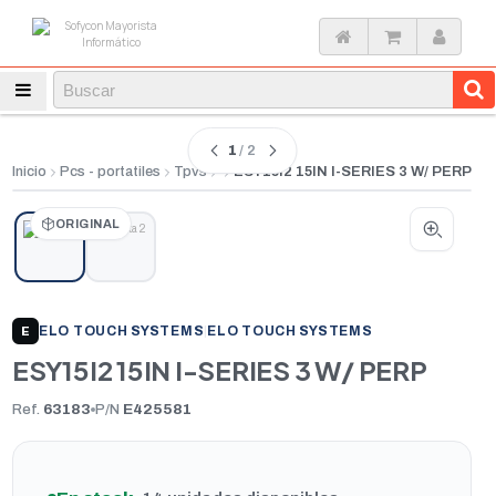
1
/ 2
Inicio
Pcs - portatiles
Tpvs
ESY15I2 15IN I-SERIES 3 W/ PERP
ORIGINAL
ELO TOUCH SYSTEMS
|
ELO TOUCH SYSTEMS
E
ESY15I2 15IN I-SERIES 3 W/ PERP
Ref.
63183
P/N
E425581