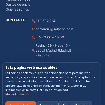
Gastos de envío
Quiénes somos
CONTACTO
913 682 224
comercial@sofycon.com
L–V · 9:00 a 19:00
Resina, 39 - Nave 15 -
28021 Madrid (Madrid)
- España
Esta página web usa cookies
Utilizamos cookies y tus datos personales para personalizar
© 2026 Sofycon · Todos los derechos reservados
anuncios y mejorar tu experiencia en nuestro sitio. Al aceptar, nos
das tu consentimiento para utilizarlos. Puedes administrar tus
Desarrollado por
LiveCommerce
preferencias de cookies en cualquier momento. Obtén más
información en nuestra Política de Privacidad.
Aviso legal
Política de Privacidad
Cookies
Términos
Más información
VISA
MASTERCARD
BIZUM