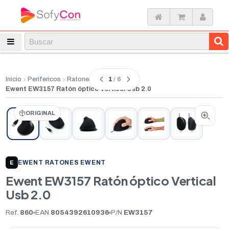
1
/ 6
Inicio
Perifericos
Ratones
Ewent EW3157 Ratón óptico Vertical Usb 2.0
ORIGINAL
EWENT
|
RATONES EWENT
E
Ewent EW3157 Ratón óptico Vertical
Usb 2.0
Ref.
860
EAN
8054392610936
P/N
EW3157