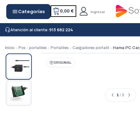
0,00 €
Categorías
menu
Ingresar
Atención al cliente:
913 682 224
headset_mic
Inicio
Pcs - portatiles
Portatiles
Cargadores portatil
Hama PC Carg
ORIGINAL
1
/ 2