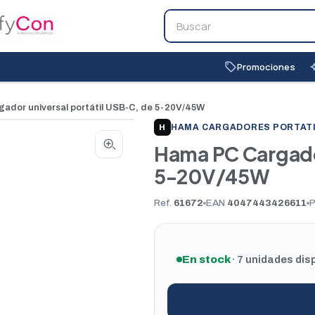
Promociones
local_offer
auto_
ador universal portátil USB-C, de 5-20V/45W
HAMA
|
CARGADORES PORTAT
H
Hama PC Cargador
5-20V/45W
Ref.
61672
EAN
4047443426611
En stock
· 7 unidades dis