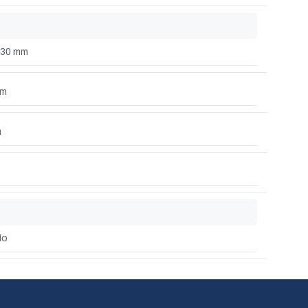
230 mm
mm
m
No