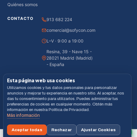
Quiénes somos
CONTACTO
913 682 224
comercial@sofycon.com
L–V · 9:00 a 19:00
Resina, 39 - Nave 15 -
28021 Madrid (Madrid)
- España
Esta página web usa cookies
Utilizamos cookies y tus datos personales para personalizar
© 2026 Sofycon · Todos los derechos reservados
anuncios y mejorar tu experiencia en nuestro sitio. Al aceptar, nos
das tu consentimiento para utilizarlos. Puedes administrar tus
Desarrollado por
LiveCommerce
preferencias de cookies en cualquier momento. Obtén más
información en nuestra Política de Privacidad.
Aviso legal
Política de Privacidad
Cookies
Términos
Más información
VISA
MASTERCARD
BIZUM
Aceptar todas
Rechazar
Ajustar Cookies