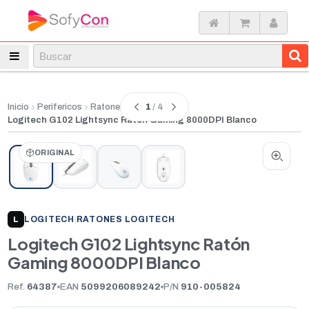
1
/ 4
Inicio
Perifericos
Ratones
Logitech G102 Lightsync Ratón Gaming 8000DPI Blanco
ORIGINAL
LOGITECH
|
RATONES LOGITECH
L
Logitech G102 Lightsync Ratón
Gaming 8000DPI Blanco
Ref.
64387
EAN
5099206089242
P/N
910-005824