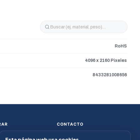
RoHS
4096 x 2160 Pixeles
8433281008656
RAR
CONTACTO
 de Pago
913 682 224
Esta página web usa cookies