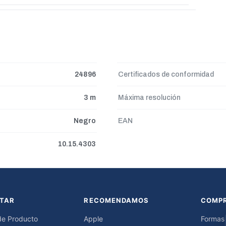
24896
Certificados de conformidad
3 m
Máxima resolución
Negro
EAN
10.15.4303
TAR
RECOMENDAMOS
COMP
de Producto
Apple
Formas