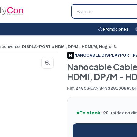
Promociones
local_offer
auto_
 conversor DISPLAYPORT a HDMI, DP/M - HDMI/M, Negro, 3.
NANOCABLE
|
DISPLAYPORT 
N
Nanocable Cable
HDMI, DP/M - HD
Ref.
24896
EAN
8433281008656
En stock
· 20 unidades di