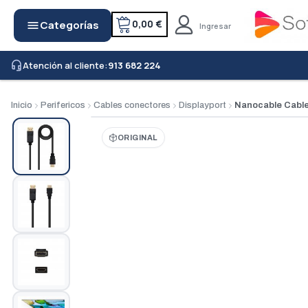
0,00 €
Categorías
menu
Ingresar
Atención al cliente:
913 682 224
headset_mic
Inicio
Perifericos
Cables conectores
Displayport
Nanocable Cable
ORIGINAL