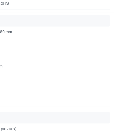
RoHS
180 mm
m
mm
 pieza(s)