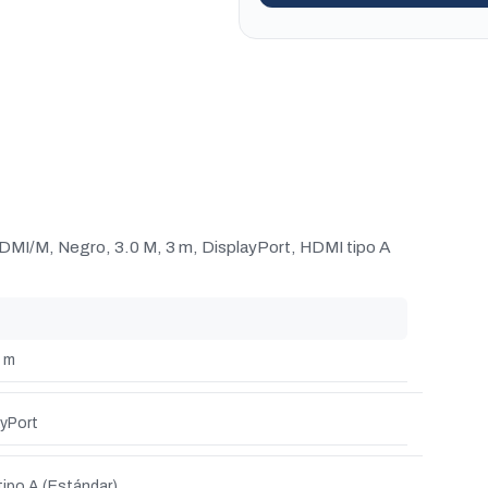
I/M, Negro, 3.0 M, 3 m, DisplayPort, HDMI tipo A
 m
ayPort
tipo A (Estándar)