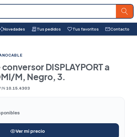
Novedades
Tus pedidos
Tus favoritos
Contacto
awesome
receipt_long
favorite_border
mail_outline
NANOCABLE
 conversor DISPLAYPORT a
MI/M, Negro, 3.
P/N
10.15.4303
sponibles
Ver mi precio