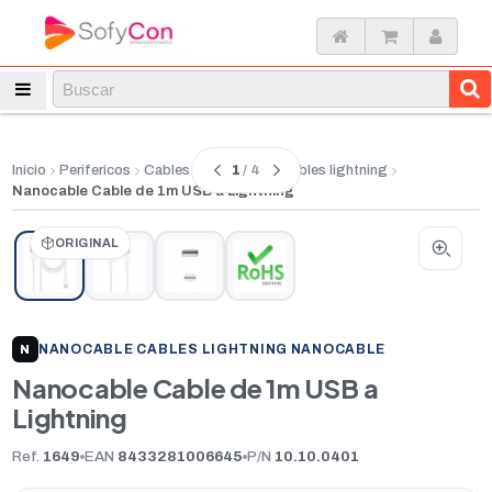
1
/ 4
Inicio
Perifericos
Cables conectores
Cables lightning
Nanocable Cable de 1m USB a Lightning
ORIGINAL
NANOCABLE
|
CABLES LIGHTNING NANOCABLE
N
Nanocable Cable de 1m USB a
Lightning
Ref.
1649
EAN
8433281006645
P/N
10.10.0401