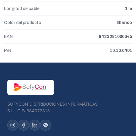
Longitud de cable
1 m
Color del producto
Blanco
EAN
8433281006645
P/N
10.10.0401
SOFYCON DISTRIBUCIONES INFORMÁTICAS
S.L · CIF: B84072313