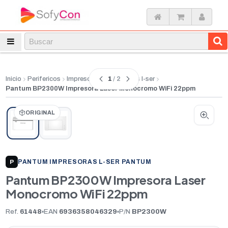
1
/ 2
Inicio
Perifericos
Impresoras
Impresoras l-ser
Pantum BP2300W Impresora Laser Monocromo WiFi 22ppm
ORIGINAL
PANTUM
|
IMPRESORAS L-SER PANTUM
P
Pantum BP2300W Impresora Laser
Monocromo WiFi 22ppm
Ref.
61448
EAN
6936358046329
P/N
BP2300W