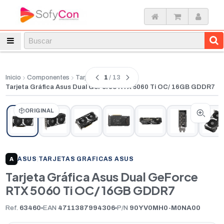
1
/ 13
Inicio
Componentes
Tarjetas Graficas
Tarjeta Gráfica Asus Dual GeForce RTX 5060 Ti OC/ 16GB GDDR7
ORIGINAL
ASUS
|
TARJETAS GRAFICAS ASUS
A
Tarjeta Gráfica Asus Dual GeForce
RTX 5060 Ti OC/ 16GB GDDR7
Ref.
63460
EAN
4711387994306
P/N
90YV0MH0-M0NA00