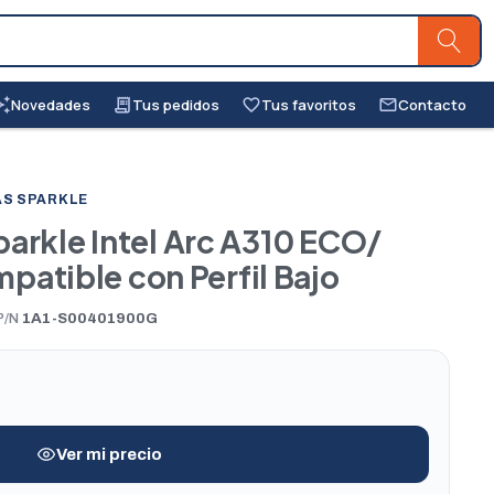
Novedades
Tus pedidos
Tus favoritos
Contacto
awesome
receipt_long
favorite_border
mail_outline
AS SPARKLE
parkle Intel Arc A310 ECO/
atible con Perfil Bajo
P/N
1A1-S00401900G
Ver mi precio