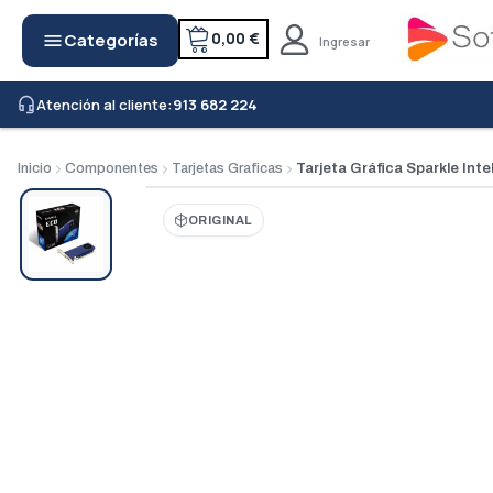
0,00 €
Categorías
menu
Ingresar
Atención al cliente:
913 682 224
headset_mic
Inicio
Componentes
Tarjetas Graficas
Tarjeta Gráfica Sparkle Int
ORIGINAL