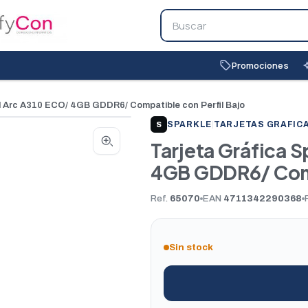
Promociones
local_offer
auto_
el Arc A310 ECO/ 4GB GDDR6/ Compatible con Perfil Bajo
SPARKLE
|
TARJETAS GRAFIC
S
Tarjeta Gráfica S
4GB GDDR6/ Comp
Ref.
65070
EAN
4711342290368
Sin stock