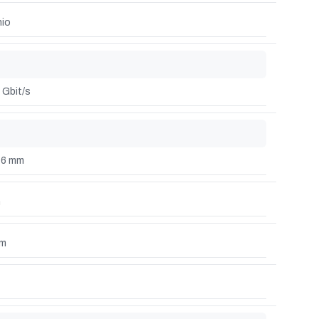
nio
 Gbit/s
76 mm
m
mm