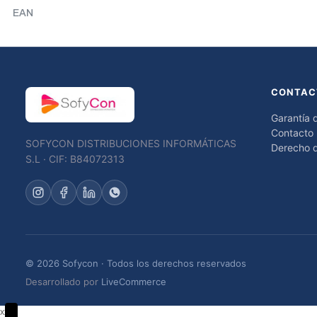
EAN
CONTAC
Garantía 
Contacto
SOFYCON DISTRIBUCIONES INFORMÁTICAS
Derecho d
S.L · CIF: B84072313
© 2026 Sofycon · Todos los derechos reservados
Desarrollado por
LiveCommerce
xxx