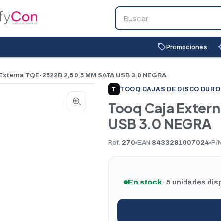
Promociones
local_offer
auto_
 Externa TQE-2522B 2,5 9,5 MM SATA USB 3.0 NEGRA
TOOQ
|
CAJAS DE DISCO DUR
T
Tooq Caja Exter
USB 3.0 NEGRA
Ref.
270
EAN
8433281007024
P/
En stock
· 5 unidades dis