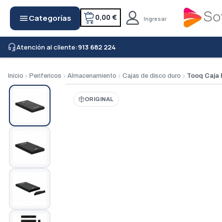
0,00 €
Categorías
menu
Ingresar
Atención al cliente:
913 682 224
headset_mic
Inicio
Perifericos
Almacenamiento
Cajas de disco duro
Tooq Caja
ORIGINAL