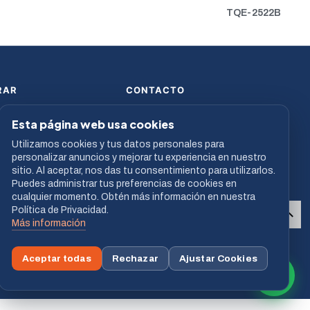
TQE-2522B
RAR
CONTACTO
 de Pago
913 682 224
Esta página web usa cookies
de envío
comercial@sofycon.com
s somos
L–V · 9:00 a 19:00
Utilizamos cookies y tus datos personales para
personalizar anuncios y mejorar tu experiencia en nuestro
Resina, 39 - Nave 15 - 28021
sitio. Al aceptar, nos das tu consentimiento para utilizarlos.
Madrid (Madrid) - España
Puedes administrar tus preferencias de cookies en
cualquier momento. Obtén más información en nuestra
Política de Privacidad.
Más información
Aceptar todas
Rechazar
Ajustar Cookies
VISA
MASTERCARD
BIZUM