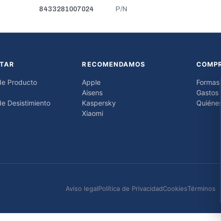
8433281007024
P/N
TAR
RECOMENDAMOS
COMP
de Producto
Apple
Formas
Aisens
Gastos 
e Desistimiento
Kaspersky
Quiéne
Xiaomi
Aviso legal
Política de Privacidad
Cookies
Términos