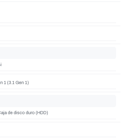
i
n 1 (3.1 Gen 1)
aja de disco duro (HDD)