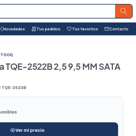
Novedades
Tus pedidos
Tus favoritos
Contacto
awesome
receipt_long
favorite_border
mail_outline
O TOOQ
na TQE-2522B 2,5 9,5 MM SATA
N
TQE-2522B
ponibles
Ver mi precio