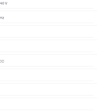
40 V
 Hz
 CC