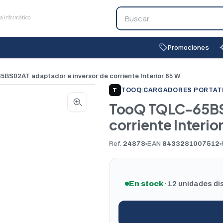
Promociones
local_offer
auto_
BS02AT adaptador e inversor de corriente Interior 65 W
TOOQ
|
CARGADORES PORTAT
T
TooQ TQLC-65BS0
corriente Interio
Ref.
24878
EAN
8433281007512
En stock
· 12 unidades di