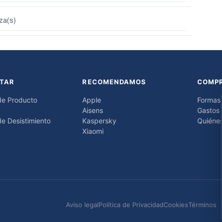
za(s)
TAR
RECOMENDAMOS
COMP
de Producto
Apple
Formas
Aisens
Gastos 
e Desistimiento
Kaspersky
Quiéne
Xiaomi
Aviso legal
Política de Privacidad
Cookies
Términos