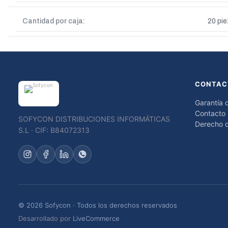
Cantidad por caja:
20 pie
CONTAC
Garantía 
Contacto
SOFYCON DISTRIBUCIONES INFORMÁTICAS
Derecho d
S.L · CIF: B84072313
© 2026 Sofycon · Todos los derechos reservados
Desarrollado por
LiveCommerce