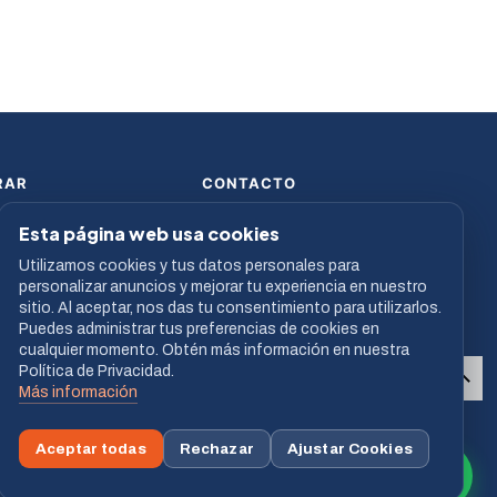
RAR
CONTACTO
 de Pago
913 682 224
Esta página web usa cookies
de envío
comercial@sofycon.com
Utilizamos cookies y tus datos personales para
s somos
L–V · 9:00 a 19:00
personalizar anuncios y mejorar tu experiencia en nuestro
Resina, 39 - Nave 15 - 28021
sitio. Al aceptar, nos das tu consentimiento para utilizarlos.
Madrid (Madrid) - España
Puedes administrar tus preferencias de cookies en
cualquier momento. Obtén más información en nuestra
Política de Privacidad.
Más información
Aceptar todas
Rechazar
Ajustar Cookies
VISA
MASTERCARD
BIZUM