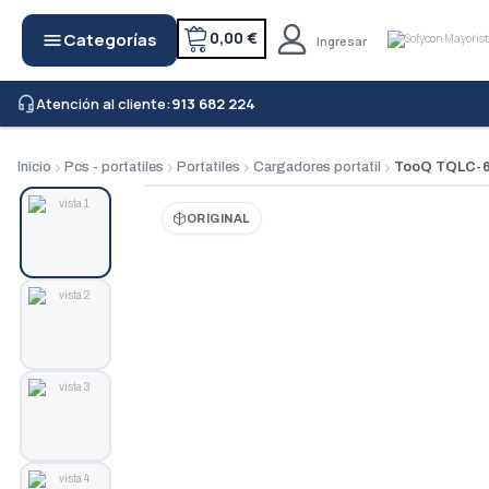
0,00 €
Categorías
menu
Ingresar
Atención al cliente:
913 682 224
headset_mic
Inicio
Pcs - portatiles
Portatiles
Cargadores portatil
TooQ TQLC-65
ORIGINAL