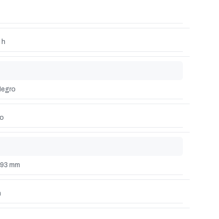
 h
egro
o
193 mm
m