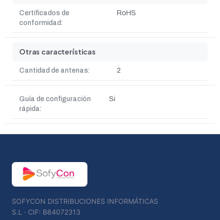
Certificados de
RoHS
conformidad:
Otras características
Cantidad de antenas:
2
Guía de configuración
Si
rápida:
SOFYCON DISTRIBUCIONES INFORMÁTICAS
S.L · CIF: B84072313