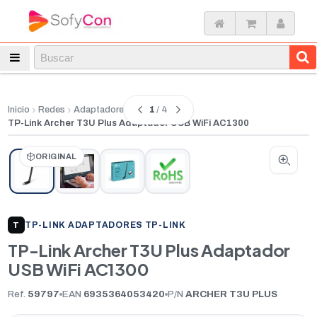
1
/ 4
Inicio
Redes
Adaptadores
TP-Link Archer T3U Plus Adaptador USB WiFi AC1300
ORIGINAL
TP-LINK
|
ADAPTADORES TP-LINK
T
TP-Link Archer T3U Plus Adaptador
USB WiFi AC1300
Ref.
59797
EAN
6935364053420
P/N
ARCHER T3U PLUS