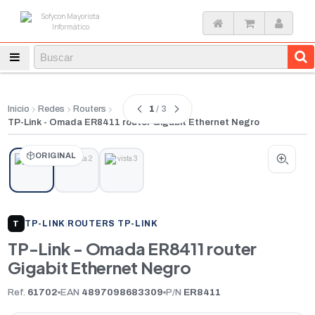
1
/ 3
Inicio
Redes
Routers
TP-Link - Omada ER8411 router Gigabit Ethernet Negro
ORIGINAL
TP-LINK
|
ROUTERS TP-LINK
T
TP-Link - Omada ER8411 router
Gigabit Ethernet Negro
Ref.
61702
EAN
4897098683309
P/N
ER8411