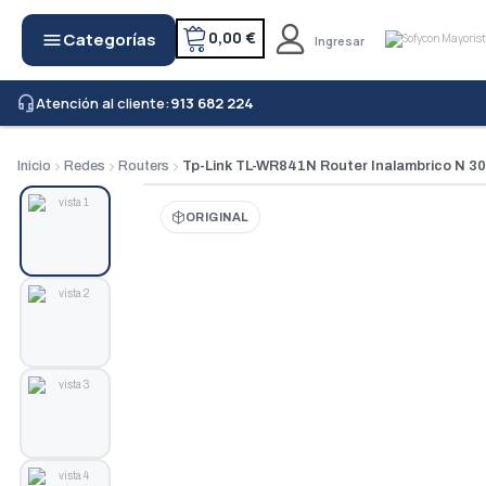
0,00 €
Categorías
menu
Ingresar
Atención al cliente:
913 682 224
headset_mic
Inicio
Redes
Routers
Tp-Link TL-WR841N Router Inalambrico N 
ORIGINAL