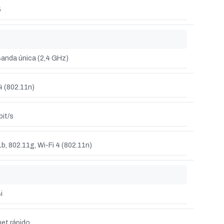
5
anda única (2,4 GHz)
4 (802.11n)
bit/s
b, 802.11g, Wi-Fi 4 (802.11n)
i
et rápido