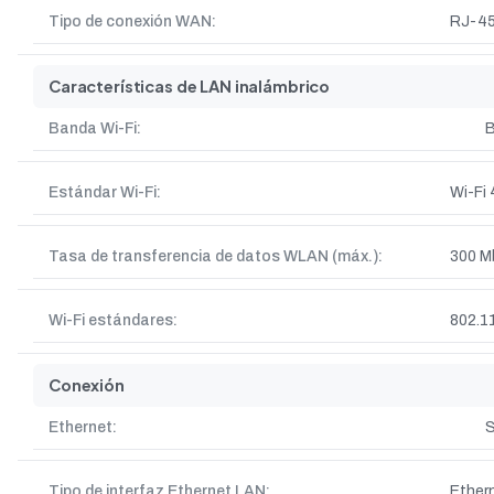
Tipo de conexión WAN:
RJ-4
Características de LAN inalámbrico
Banda Wi-Fi:
B
Estándar Wi-Fi:
Wi-Fi 
Tasa de transferencia de datos WLAN (máx.):
300 M
Wi-Fi estándares:
802.11
Conexión
Ethernet:
S
Tipo de interfaz Ethernet LAN:
Ethern