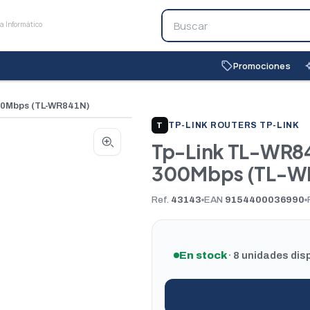
Promociones
local_offer
auto_
300Mbps (TL-WR841N)
TP-LINK
|
ROUTERS TP-LINK
T
Tp-Link TL-WR84
300Mbps (TL-W
Ref.
43143
EAN
9154400036990
En stock
· 8 unidades dis