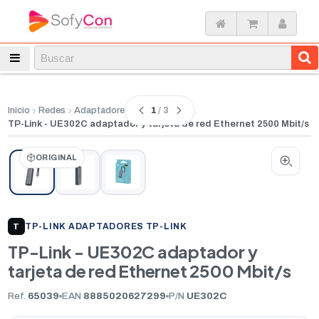
1
/ 3
Inicio
Redes
Adaptadores
TP-Link - UE302C adaptador y tarjeta de red Ethernet 2500 Mbit/s
ORIGINAL
TP-LINK
|
ADAPTADORES TP-LINK
T
TP-Link - UE302C adaptador y
tarjeta de red Ethernet 2500 Mbit/s
Ref.
65039
EAN
8885020627299
P/N
UE302C