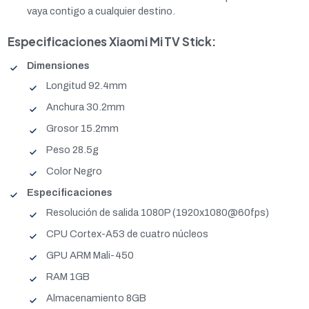
vaya contigo a cualquier destino.
Especificaciones Xiaomi Mi TV Stick:
Dimensiones
Longitud 92.4mm
Anchura 30.2mm
Grosor 15.2mm
Peso 28.5g
Color Negro
Especificaciones
Resolución de salida 1080P (1920x1080@60fps)
CPU Cortex-A53 de cuatro núcleos
GPU ARM Mali-450
RAM 1GB
Almacenamiento 8GB