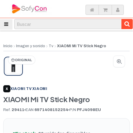
Inicio
Imagen y sonido
Tv
XIAOMI Mi TV Stick Negro
ORIGINAL
XIAOMI
|
TV XIAOMI
X
XIAOMI Mi TV Stick Negro
Ref.
29411
EAN
6971408152254
P/N
PFJ4098EU