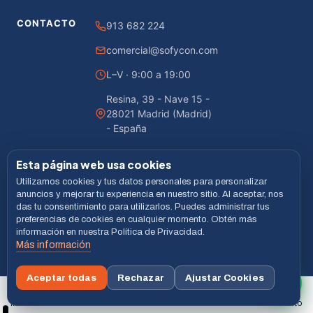
CONTACTO
913 682 224
comercial@sofycon.com
L–V · 9:00 a 19:00
Resina, 39 - Nave 15 -
28021 Madrid (Madrid)
- España
Esta página web usa cookies
Utilizamos cookies y tus datos personales para personalizar
© 2026 Sofycon · Todos los derechos reservados
anuncios y mejorar tu experiencia en nuestro sitio. Al aceptar, nos
das tu consentimiento para utilizarlos. Puedes administrar tus
Desarrollado por
LiveCommerce
preferencias de cookies en cualquier momento. Obtén más
información en nuestra Política de Privacidad.
Aviso legal
Política de Privacidad
Cookies
Términos
Más información
VISA
MASTERCARD
BIZUM
Aceptar todas
Rechazar
Ajustar Cookies
Buscar
Inicio
Menú
Carrito
xxx