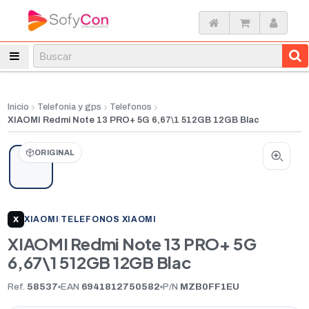
Inicio
Telefonia y gps
Telefonos
XIAOMI Redmi Note 13 PRO+ 5G 6,67\1 512GB 12GB Blac
ORIGINAL
XIAOMI
|
TELEFONOS XIAOMI
X
XIAOMI Redmi Note 13 PRO+ 5G
6,67\1 512GB 12GB Blac
Ref.
58537
EAN
6941812750582
P/N
MZB0FF1EU