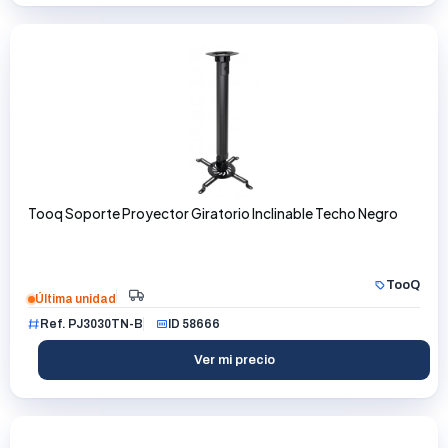
Tooq Soporte Proyector Giratorio Inclinable Techo Negro
TooQ
Última unidad
Ref. PJ3030TN-B
ID 58666
Ver mi precio