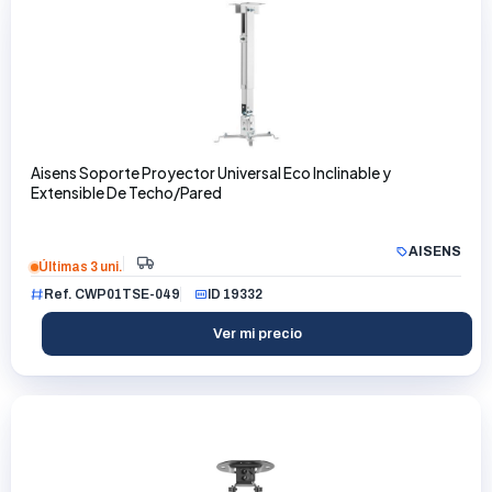
Aisens Soporte Proyector Universal Eco Inclinable y
Extensible De Techo/Pared
AISENS
Últimas 3 uni.
Ref. CWP01TSE-049
ID 19332
Ver mi precio