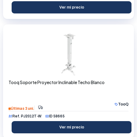
Ver mi precio
Tooq Soporte Proyector Inclinable Techo Blanco
TooQ
Últimas 3 uni.
Ref. PJ2012T-W
ID 58665
Ver mi precio