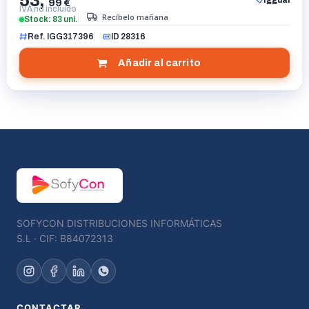
53,
Iggual
99 €
IVA no incluido
Recíbelo mañana
Stock: 83 uni.
Ref. IGG317396
ID 28316
Añadir al carrito
SOFYCON DISTRIBUCIONES INFORMÁTICAS
S.L · CIF: B84072313
CONTACTAR