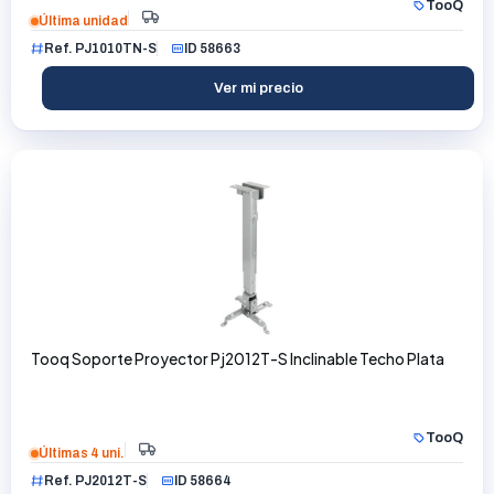
TooQ
Última unidad
Ref. PJ1010TN-S
ID 58663
Ver mi precio
Tooq Soporte Proyector Pj2012T-S Inclinable Techo Plata
TooQ
Últimas 4 uni.
Ref. PJ2012T-S
ID 58664