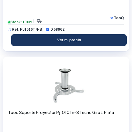
TooQ
Stock: 10 uni.
Ref. PJ1010TN-B
ID 58662
Ver mi precio
Tooq Soporte Proyector Pj1010Tn-S Techo Girat. Plata