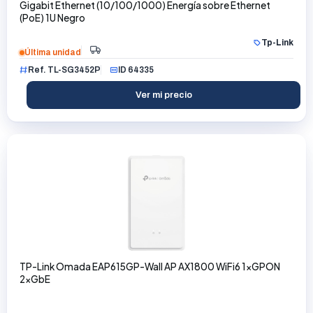
Gigabit Ethernet (10/100/1000) Energía sobre Ethernet
(PoE) 1U Negro
Tp-Link
Última unidad
Ref. TL-SG3452P
ID 64335
Ver mi precio
TP-Link Omada EAP615GP-Wall AP AX1800 WiFi6 1xGPON
2xGbE