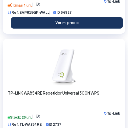
Tp-Link
Últimas 4 uni.
Ref. EAP615GP-WALL
ID 64927
Ver mi precio
TP-LINK WA854RE Repetidor Universal 300N WPS
Tp-Link
Stock: 20 uni.
Ref. TL-WA854RE
ID 2737