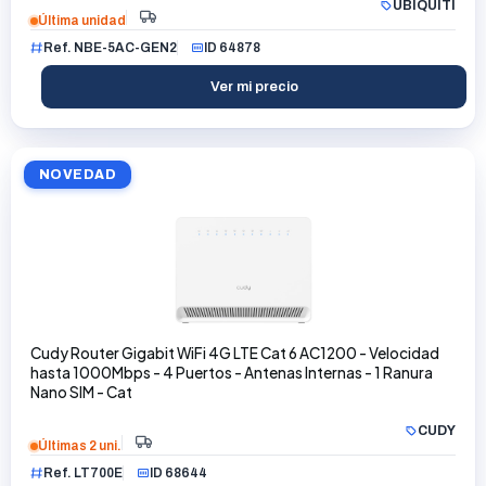
UBIQUITI
Última unidad
Ref. NBE-5AC-GEN2
ID 64878
Ver mi precio
NOVEDAD
Cudy Router Gigabit WiFi 4G LTE Cat 6 AC1200 - Velocidad
hasta 1000Mbps - 4 Puertos - Antenas Internas - 1 Ranura
Nano SIM - Cat
CUDY
Últimas 2 uni.
Ref. LT700E
ID 68644