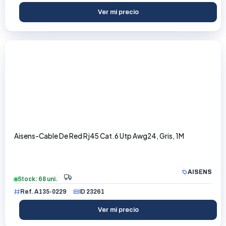
Ver mi precio
Aisens-Cable De Red Rj45 Cat.6 Utp Awg24, Gris, 1M
AISENS
Stock: 68 uni.
Ref. A135-0229
ID 23261
Ver mi precio