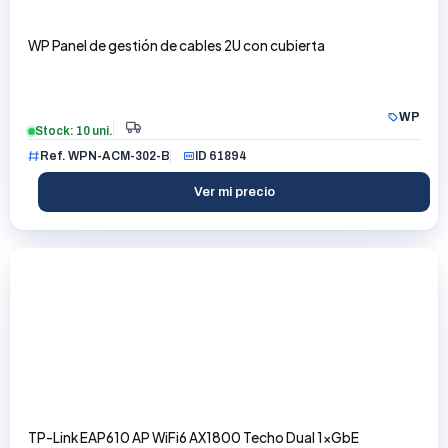
WP Panel de gestión de cables 2U con cubierta
WP
Stock: 10 uni.
Ref. WPN-ACM-302-B
ID 61894
Ver mi precio
TP-Link EAP610 AP WiFi6 AX1800 Techo Dual 1xGbE