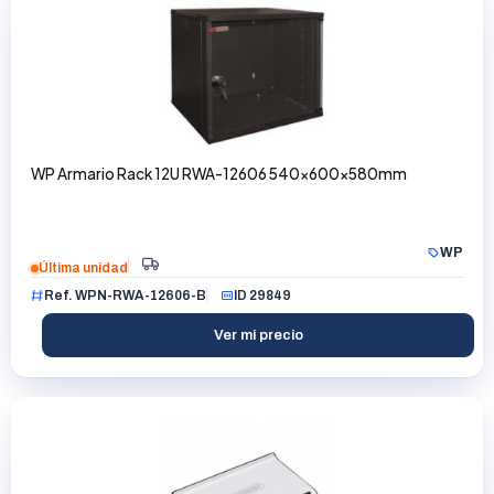
WP Armario Rack 12U RWA-12606 540x600x580mm
WP
Última unidad
Ref. WPN-RWA-12606-B
ID 29849
Ver mi precio