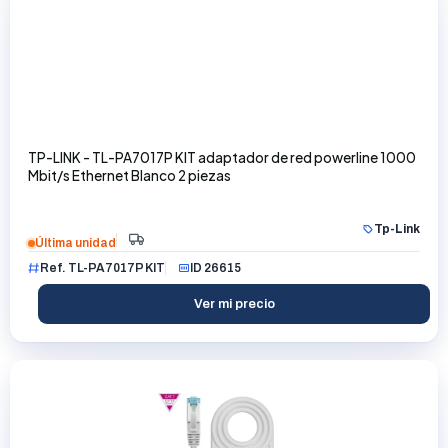
TP-LINK - TL-PA7017P KIT adaptador de red powerline 1000
Mbit/s Ethernet Blanco 2 piezas
Tp-Link
Última unidad
Ref. TL-PA7017P KIT
ID 26615
Ver mi precio