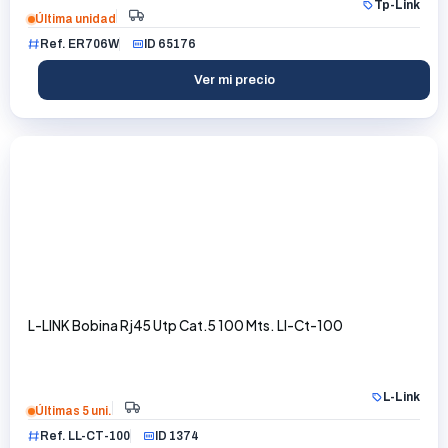
Tp-Link
Última unidad
Ref. ER706W
ID 65176
Ver mi precio
L-LINK Bobina Rj45 Utp Cat.5 100 Mts. Ll-Ct-100
L-Link
Últimas 5 uni.
Ref. LL-CT-100
ID 1374