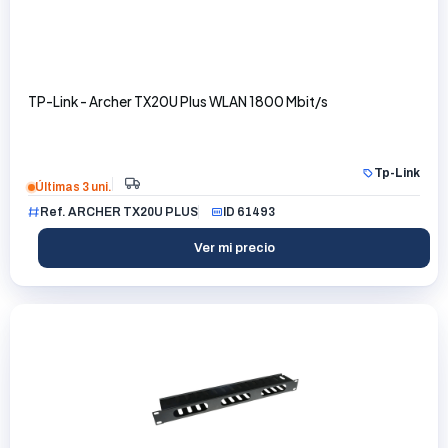
TP-Link - Archer TX20U Plus WLAN 1800 Mbit/s
Tp-Link
Últimas 3 uni.
Ref. ARCHER TX20U PLUS
ID 61493
Ver mi precio