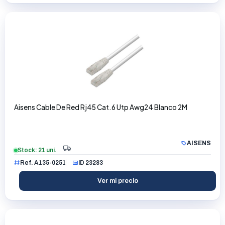
Aisens Cable De Red Rj45 Cat.6 Utp Awg24 Blanco 2M
AISENS
Stock: 21 uni.
Ref. A135-0251
ID 23283
Ver mi precio