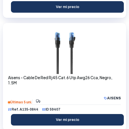
Ver mi precio
Aisens - Cable De Red Rj45 Cat.6 Utp Awg26 Cca, Negro,
1.5M
AISENS
Últimas 5 uni.
Ref. A135-0844
ID 59407
Ver mi precio