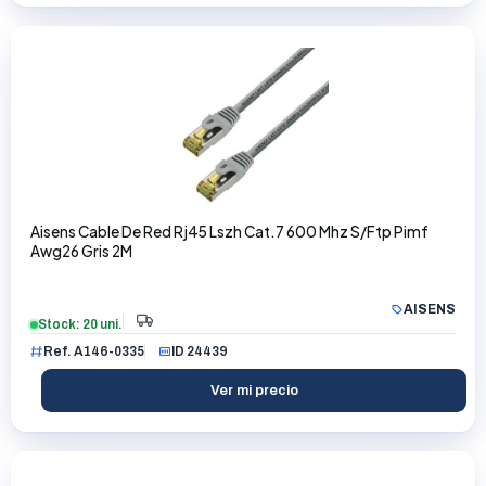
Aisens Cable De Red Rj45 Lszh Cat.7 600 Mhz S/Ftp Pimf
Awg26 Gris 2M
AISENS
Stock: 20 uni.
Ref. A146-0335
ID 24439
Ver mi precio