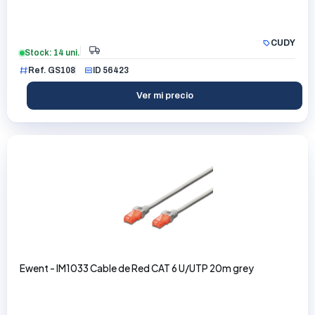
CUDY
Stock: 14 uni.
Ref. GS108
ID 56423
Ver mi precio
Ewent - IM1033 Cable de Red CAT 6 U/UTP 20m grey