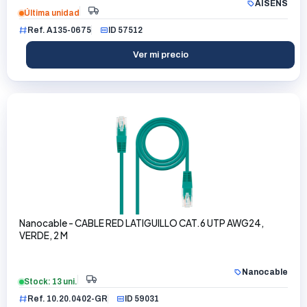
AISENS
Última unidad
Ref. A135-0675
ID 57512
Ver mi precio
Nanocable - CABLE RED LATIGUILLO CAT.6 UTP AWG24,
VERDE, 2 M
Nanocable
Stock: 13 uni.
Ref. 10.20.0402-GR
ID 59031