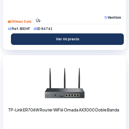
Vention
Últimas 3 uni.
Ref. IBEHF
ID 64741
Ver mi precio
TP-Link ER706W Router WiFi6 Omada AX3000 Doble Banda