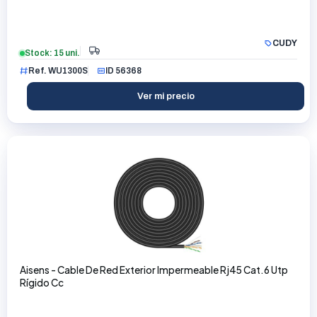
CUDY
Stock: 15 uni.
Ref. WU1300S
ID 56368
Ver mi precio
Aisens - Cable De Red Exterior Impermeable Rj45 Cat.6 Utp
Rígido Cc