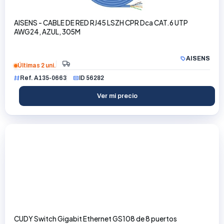
AISENS - CABLE DE RED RJ45 LSZH CPR Dca CAT.6 UTP
AWG24, AZUL, 305M
AISENS
Últimas 2 uni.
Ref. A135-0663
ID 56282
Ver mi precio
CUDY Switch Gigabit Ethernet GS108 de 8 puertos