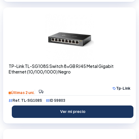
TP-Link TL-SG108S Switch 8xGB RJ45 Metal Gigabit
Ethernet (10/100/1000) Negro
Tp-Link
Últimas 2 uni.
Ref. TL-SG108S
ID 59803
Ver mi precio