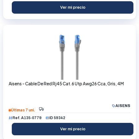
Ver mi precio
Aisens - Cable De Red Rj45 Cat.6 Utp Awg26 Cca, Gris, 4M
AISENS
Últimas 7 uni.
Ref. A135-0779
ID 59342
Ver mi precio