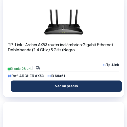
TP-Link - Archer AX53 router inalámbrico Gigabit Ethernet
Doble banda (2,4 GHz / 5 GHz) Negro
Tp-Link
Stock: 26 uni.
Ref. ARCHER AX53
ID 60461
Ver mi precio