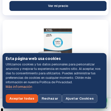
Ver mi precio
Esta página web usa cookies
Utilizamos cookies y tus datos personales para personalizar
Nanocable CABLE RED RJ45 CAT.6 FTP RIGIDO AWG24, 100
anuncios y mejorar tu experiencia en nuestro sitio. Al aceptar, nos
M
das tu consentimiento para utilizarlos. Puedes administrar tus
preferencias de cookies en cualquier momento. Obtén más
información en nuestra Política de Privacidad.
Nanocable
Más información
Últimas 3 uni.
Ref. 10.20.0902
ID 1673
Aceptar todas
Rechazar
Ajustar Cookies
Ver mi precio
Buscar
Inicio
Menú
Carrito