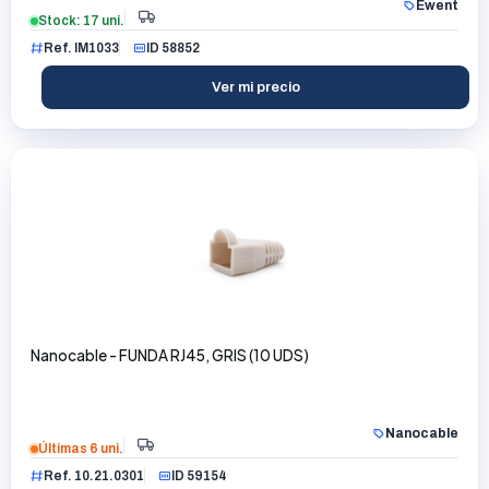
Ewent
Stock: 17 uni.
Ref. IM1033
ID 58852
Ver mi precio
Nanocable - FUNDA RJ45, GRIS (10 UDS)
Nanocable
Últimas 6 uni.
Ref. 10.21.0301
ID 59154