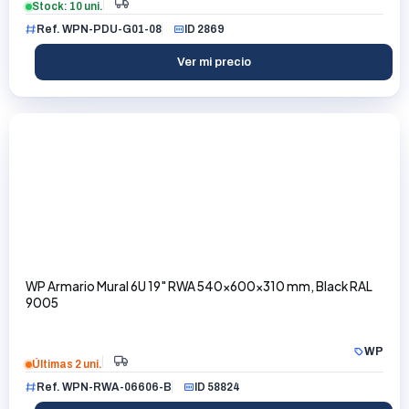
Stock: 10 uni.
Ref. WPN-PDU-G01-08
ID 2869
Ver mi precio
WP Armario Mural 6U 19" RWA 540x600x310 mm, Black RAL
9005
WP
Últimas 2 uni.
Ref. WPN-RWA-06606-B
ID 58824