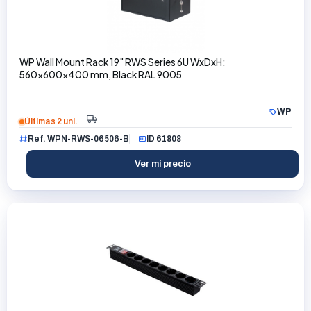
WP Wall Mount Rack 19" RWS Series 6U WxDxH:
560x600x400 mm, Black RAL 9005
WP
Últimas 2 uni.
Ref. WPN-RWS-06506-B
ID 61808
Ver mi precio