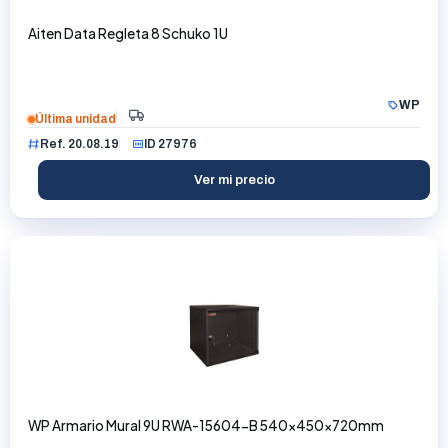
Aiten Data Regleta 8 Schuko 1U
WP
Última unidad
Ref. 20.08.19
ID 27976
Ver mi precio
WP Armario Mural 9U RWA-15604-B 540x450x720mm