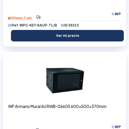
WP
Últimas 7 uni.
Ref. WPC-KEY-6AUP-TL/B
ID 59213
Ver mi precio
WP Armario Mural 6U RWB-06605 600x500x370mm
WP