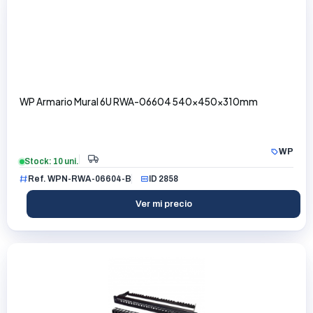
WP Armario Mural 6U RWA-06604 540x450x310mm
WP
Stock: 10 uni.
Ref. WPN-RWA-06604-B
ID 2858
Ver mi precio