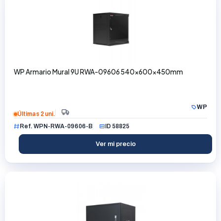
WP Armario Mural 9U RWA-09606 540x600x450mm
WP
Últimas 2 uni.
Ref. WPN-RWA-09606-B
ID 58825
Ver mi precio