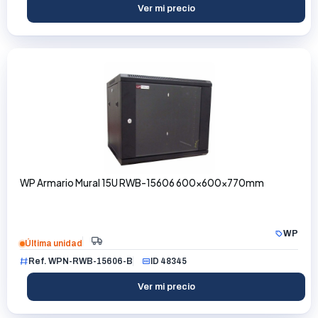
Ver mi precio
WP Armario Mural 15U RWB-15606 600x600x770mm
WP
Última unidad
Ref. WPN-RWB-15606-B
ID 48345
Ver mi precio