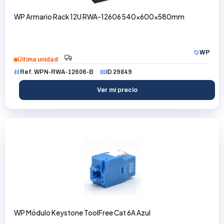
WP Armario Rack 12U RWA-12606 540x600x580mm
WP
Última unidad
Ref. WPN-RWA-12606-B
ID 29849
Ver mi precio
WP Módulo Keystone ToolFree Cat 6A Azul