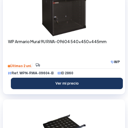
WP Armario Mural 9U RWA-09604 540x450x445mm
WP
Últimas 2 uni.
Ref. WPN-RWA-09604-B
ID 2860
Ver mi precio