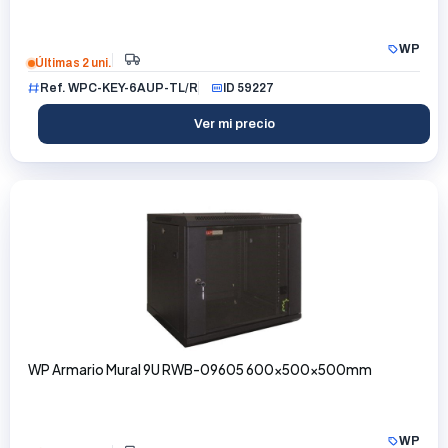
WP
Últimas 2 uni.
Ref. WPC-KEY-6AUP-TL/R
ID 59227
Ver mi precio
WP Armario Mural 9U RWB-09605 600x500x500mm
WP