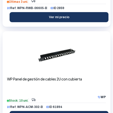
Últimas 3 uni.
Ref. WPN-RWB-06605-B
ID 2859
Ver mi precio
WP Panel de gestión de cables 2U con cubierta
WP
Stock: 10 uni.
Ref. WPN-ACM-302-B
ID 61894