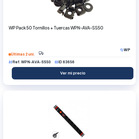
WP Pack 50 Tornillos + Tuercas WPN-AVA-SS50
WP
Últimas 2 uni.
Ref. WPN-AVA-SS50
ID 63656
Ver mi precio