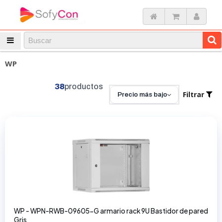
WP
38
productos
Filtrar
Precio más bajo
WP - WPN-RWB-09605-G armario rack 9U Bastidor de pared
Gris