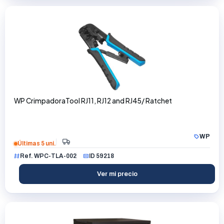
WP CrimpadoraTool RJ11, RJ12 and RJ45/ Ratchet
WP
Últimas 5 uni.
Ref. WPC-TLA-002
ID 59218
Ver mi precio