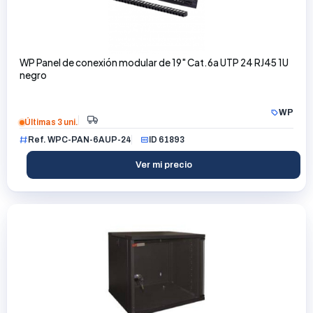
WP Panel de conexión modular de 19" Cat.6a UTP 24 RJ45 1U
negro
WP
Últimas 3 uni.
Ref. WPC-PAN-6AUP-24
ID 61893
Ver mi precio