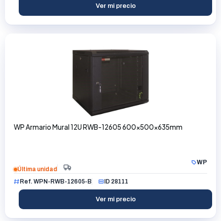
Ver mi precio
WP Armario Mural 12U RWB-12605 600x500x635mm
WP
Última unidad
Ref. WPN-RWB-12605-B
ID 28111
Ver mi precio