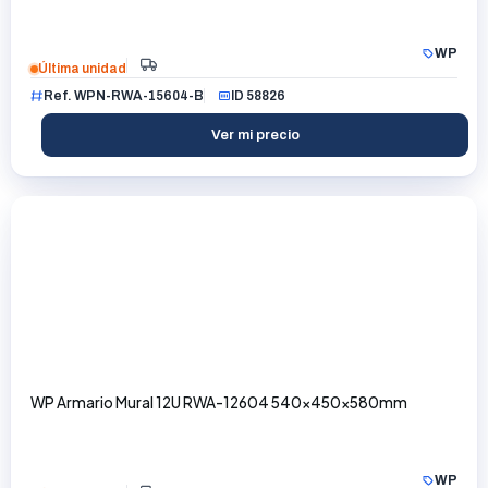
WP
Última unidad
Ref. WPN-RWA-15604-B
ID 58826
Ver mi precio
WP Armario Mural 12U RWA-12604 540x450x580mm
WP