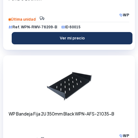
WP
Última unidad
Ref. WPN-RWV-76209-B
ID 60015
Ver mi precio
WP Bandeja Fija 2U 350mm Black WPN-AFS-21035-B
WP