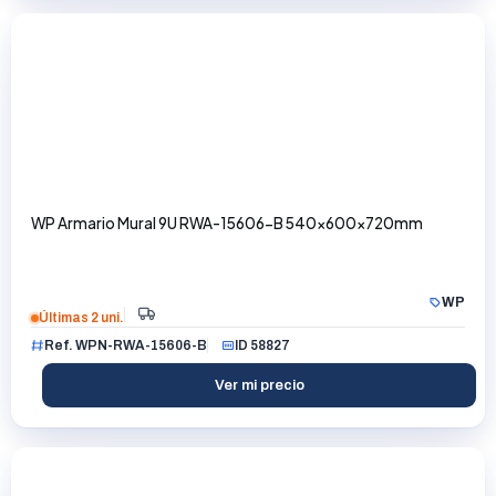
WP Armario Mural 9U RWA-15606-B 540x600x720mm
WP
Últimas 2 uni.
Ref. WPN-RWA-15606-B
ID 58827
Ver mi precio