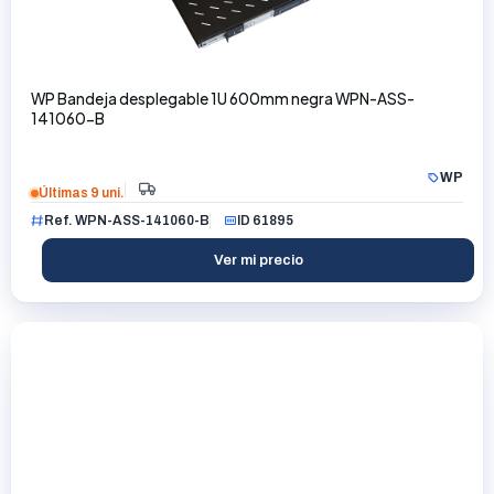
WP Bandeja desplegable 1U 600mm negra WPN-ASS-
141060-B
WP
Últimas 9 uni.
Ref. WPN-ASS-141060-B
ID 61895
Ver mi precio