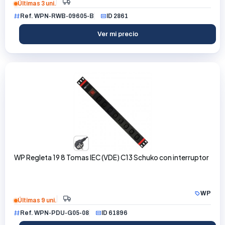
Últimas 3 uni.
Ref. WPN-RWB-09605-B
ID 2861
Ver mi precio
WP Regleta 19 8 Tomas IEC (VDE) C13 Schuko con interruptor
WP
Últimas 9 uni.
Ref. WPN-PDU-G05-08
ID 61896