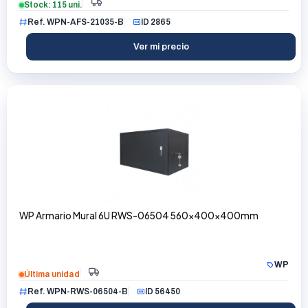
Stock: 115 uni.
Ref. WPN-AFS-21035-B
ID 2865
Ver mi precio
WP Armario Mural 6U RWS-06504 560x400x400mm
WP
Última unidad
Ref. WPN-RWS-06504-B
ID 56450