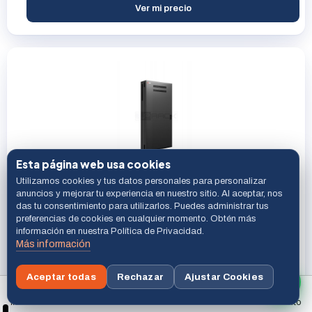
Ver mi precio
Esta página web usa cookies
WP ARMARIO RACK VERTICAL 19" SERIE RWV 7+1U NEGRO
Utilizamos cookies y tus datos personales para personalizar
FONDO 200mm, PROFUNDIDAD MAX PERIFÉRICOS 91 CM
anuncios y mejorar tu experiencia en nuestro sitio. Al aceptar, nos
das tu consentimiento para utilizarlos. Puedes administrar tus
preferencias de cookies en cualquier momento. Obtén más
WP
información en nuestra Política de Privacidad.
Última unidad
Más información
Ref. WPN-RWV-76213-B
ID 60016
Aceptar todas
Rechazar
Ajustar Cookies
Ver mi precio
Buscar
Inicio
Menú
Carrito