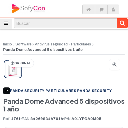
Inicio
Software
Antivirus seguridad
Particulares
Panda Dome Advanced 5 dispositivos 1 año
ORIGINAL
PANDA SECURITY
|
PARTICULARES PANDA SECURITY
P
Panda Dome Advanced 5 dispositivos
1 año
Ref.
1761
EAN
8426983447014
P/N
A01YPDA0M05