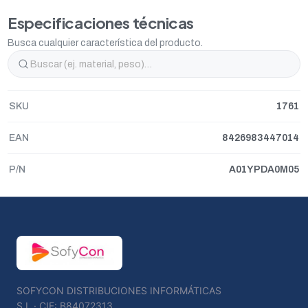
Especificaciones técnicas
Busca cualquier característica del producto.
SKU
1761
EAN
8426983447014
P/N
A01YPDA0M05
SOFYCON DISTRIBUCIONES INFORMÁTICAS
S.L · CIF: B84072313