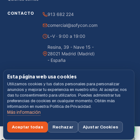
CONTACTO
913 682 224
comercial@sofycon.com
L–V · 9:00 a 19:00
Resina, 39 - Nave 15 -
28021 Madrid (Madrid)
- España
Esta página web usa cookies
Utilizamos cookies y tus datos personales para personalizar
© 2026 Sofycon · Todos los derechos reservados
anuncios y mejorar tu experiencia en nuestro sitio. Al aceptar, nos
das tu consentimiento para utilizarlos. Puedes administrar tus
Desarrollado por
LiveCommerce
preferencias de cookies en cualquier momento. Obtén más
información en nuestra Política de Privacidad.
Aviso legal
Política de Privacidad
Cookies
Términos
Más información
VISA
MASTERCARD
BIZUM
Aceptar todas
Rechazar
Ajustar Cookies
Buscar
Inicio
Menú
Carrito
xxx