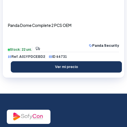
Panda Dome Complete 2 PCS OEM
Panda Security
Stock: 22 uni.
Ref. A01YPDCEBD2
ID 44731
Ver mi precio