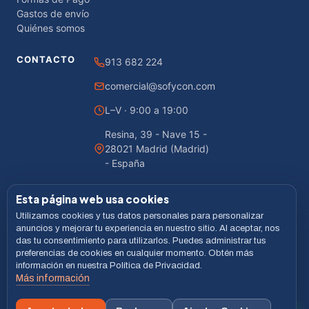
Gastos de envío
Quiénes somos
CONTACTO
913 682 224
comercial@sofycon.com
L–V · 9:00 a 19:00
Resina, 39 - Nave 15 -
28021 Madrid (Madrid)
- España
Esta página web usa cookies
Utilizamos cookies y tus datos personales para personalizar
© 2026 Sofycon · Todos los derechos reservados
anuncios y mejorar tu experiencia en nuestro sitio. Al aceptar, nos
das tu consentimiento para utilizarlos. Puedes administrar tus
Desarrollado por
LiveCommerce
preferencias de cookies en cualquier momento. Obtén más
información en nuestra Política de Privacidad.
Aviso legal
Política de Privacidad
Cookies
Términos
Más información
VISA
MASTERCARD
BIZUM