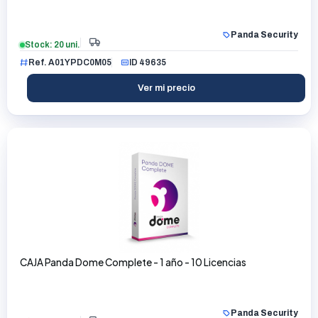
Panda Security
Stock: 20 uni.
Ref. A01YPDC0M05
ID 49635
Ver mi precio
CAJA Panda Dome Complete - 1 año - 10 Licencias
Panda Security