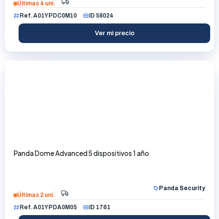
Últimas 4 uni.
Ref. A01YPDC0M10
ID 58024
Ver mi precio
Panda Dome Advanced 5 dispositivos 1 año
Panda Security
Últimas 2 uni.
Ref. A01YPDA0M05
ID 1761