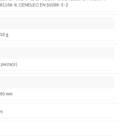
C 61156-6, CENELEC EN 50288-3-2
33 g
 pieza(s)
350 mm
mm
m