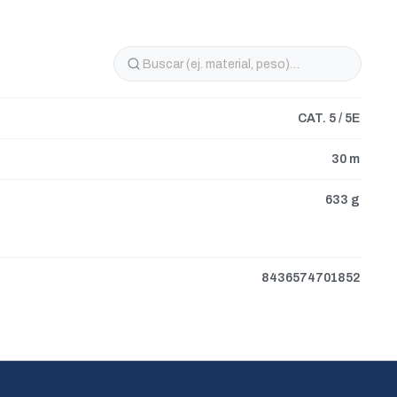
CAT. 5 / 5E
30 m
633 g
8436574701852