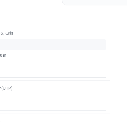
5, Gris
0 m
e
 (UTP)
5
5