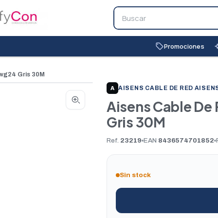
Promociones
local_offer
auto_
Awg24 Gris 30M
AISENS
|
CABLE DE RED AISEN
A
Aisens Cable De
Gris 30M
Ref.
23219
EAN
8436574701852
Sin stock