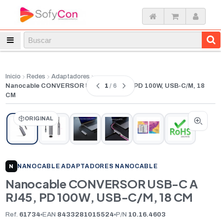
Inicio
Redes
Adaptadores
1
/ 6
Nanocable CONVERSOR USB-C A RJ45, PD 100W, USB-C/M, 18
CM
ORIGINAL
NANOCABLE
|
ADAPTADORES NANOCABLE
N
Nanocable CONVERSOR USB-C A
RJ45, PD 100W, USB-C/M, 18 CM
Ref.
61734
EAN
8433281015524
P/N
10.16.4603