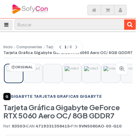
1
/ 8
Inicio
Componentes
Tarjetas Graficas
Tarjeta Gráfica Gigabyte GeForce RTX 5060 Aero OC/ 8GB GDDR7
ORIGINAL
GIGABYTE
|
TARJETAS GRAFICAS GIGABYTE
G
Tarjeta Gráfica Gigabyte GeForce
RTX 5060 Aero OC/ 8GB GDDR7
Ref.
63503
EAN
4719331356415
P/N
9VN5060AO-00-G10