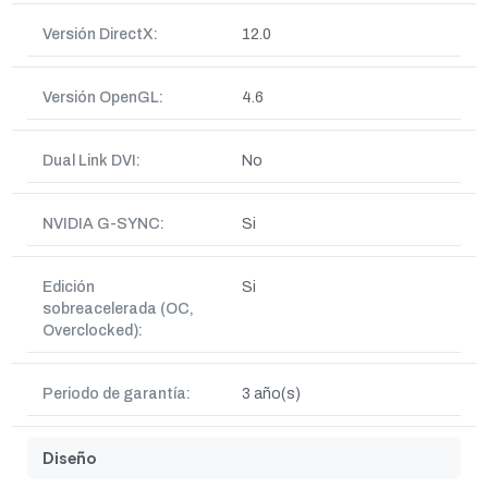
Versión DirectX:
12.0
Versión OpenGL:
4.6
Dual Link DVI:
No
NVIDIA G-SYNC:
Si
Edición
Si
sobreacelerada (OC,
Overclocked):
Periodo de garantía:
3 año(s)
Diseño