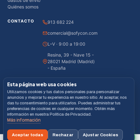
Gastos de envío
Quiénes somos
CONTACTO
913 682 224
comercial@sofycon.com
L–V · 9:00 a 19:00
Resina, 39 - Nave 15 -
28021 Madrid (Madrid)
- España
Esta página web usa cookies
Utilizamos cookies y tus datos personales para personalizar
© 2026 Sofycon · Todos los derechos reservados
anuncios y mejorar tu experiencia en nuestro sitio. Al aceptar, nos
das tu consentimiento para utilizarlos. Puedes administrar tus
Desarrollado por
LiveCommerce
preferencias de cookies en cualquier momento. Obtén más
información en nuestra Política de Privacidad.
Aviso legal
Política de Privacidad
Cookies
Términos
Más información
VISA
MASTERCARD
BIZUM
Aceptar todas
Rechazar
Ajustar Cookies